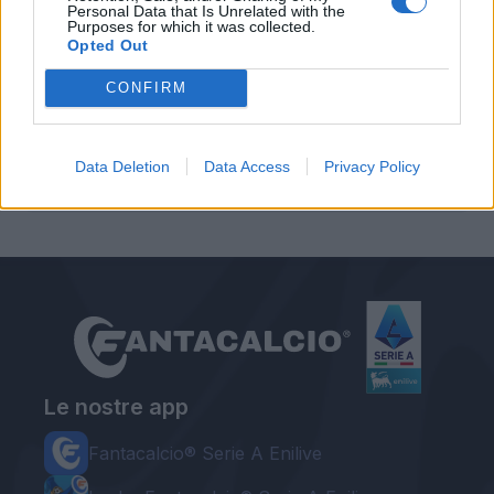
Personal Data that Is Unrelated with the
Purposes for which it was collected.
Opted Out
CONFIRM
Autore
Data Deletion
Data Access
Privacy Policy
Redazione Fantacalcio.it
Le nostre app
Fantacalcio® Serie A Enilive