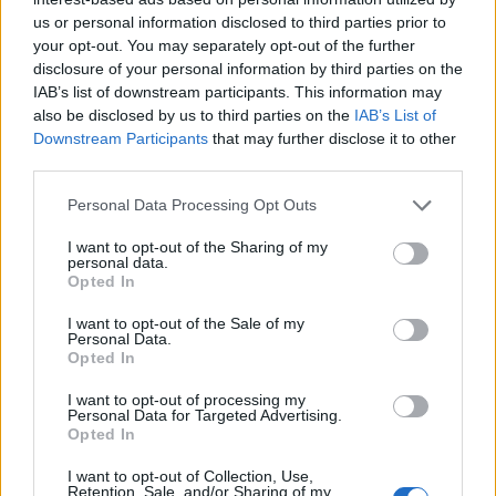
us or personal information disclosed to third parties prior to
il comunicato del Barcellona
your opt-out. You may separately opt-out of the further
sull'arrivo di Gordon
disclosure of your personal information by third parties on the
IAB’s list of downstream participants. This information may
also be disclosed by us to third parties on the
IAB’s List of
"
L'ala inglese firmerà fino al 2031
dopo
Downstream Participants
that may further disclose it to other
aver avuto un impatto nel calcio europeo
third parties.
durante il suo periodo al Newcastle United
".
Personal Data Processing Opt Outs
I want to opt-out of the Sharing of my
personal data.
Opted In
I want to opt-out of the Sale of my
Personal Data.
Opted In
I want to opt-out of processing my
Personal Data for Targeted Advertising.
Opted In
I want to opt-out of Collection, Use,
Retention, Sale, and/or Sharing of my