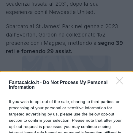
scadenza fissata al 2031, dopo la sua
esperienza con il
Newcastle United
.
Sbarcato al
St James' Park
nel gennaio 2023
dall’
Everton
, Gordon ha collezionato 152
presenze con i Magpies, mettendo a
segno 39
reti e fornendo 29 assist.
Fantacalcio.it -
Do Not Process My Personal
Information
If you wish to opt-out of the sale, sharing to third parties, or
processing of your personal or sensitive information for
targeted advertising by us, please use the below opt-out
section to confirm your selection. Please note that after your
opt-out request is processed you may continue seeing
interest-based ads based on personal information utilized by