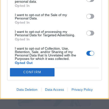
personal data.
staff. E' chiaro che poi il mio lavoro è quello di
Opted In
dare alla squadra un equilibrio tra le due fasi;
I want to opt-out of the Sale of my
intanto sono felice del rientro di Cole,
Personal Data.
Opted In
attendiamo che torni al 100%. Ha fatto tanto
per questo club e sono sicuro che farà lo
I want to opt-out of processing my
Personal Data for Targeted Advertising.
stesso da qui ai prossimi mesi".
Opted In
I want to opt-out of Collection, Use,
Retention, Sale, and/or Sharing of my
Personal Data that Is Unrelated with the
Purposes for which it was collected.
Opted Out
CONFIRM
Data Deletion
Data Access
Privacy Policy