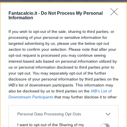
Fantacalcio.it -
Do Not Process My Personal
Information
Chelsea, Maresca annuncia il rientro di
Palmer
If you wish to opt-out of the sale, sharing to third parties, or
processing of your personal or sensitive information for
Cole è disponibile sia per giocare che per
targeted advertising by us, please use the below opt-out
iniziare. Il suo ritorno è una buona notizia e
section to confirm your selection. Please note that after your
opt-out request is processed you may continue seeing
tutti ne sono contenti. I tifosi sono felici, i suoi
interest-based ads based on personal information utilized by
compagni di squadra sono felici e la cosa più
us or personal information disclosed to third parties prior to
importante è che Cole sia felice. I giocatori
your opt-out. You may separately opt-out of the further
disclosure of your personal information by third parties on the
vogliono giocare, quindi il suo ritorno è un
IAB’s list of downstream participants. This information may
momento importante
“.
also be disclosed by us to third parties on the
IAB’s List of
Downstream Participants
that may further disclose it to other
La convivenza con Estevao
third parties.
Personal Data Processing Opt Outs
"Possono giocare insieme, certo. Ne
sarebbero felici i tifosi ma anche noi come
I want to opt-out of the Sharing of my