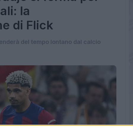
li: la
 di Flick
renderà del tempo lontano dal calcio