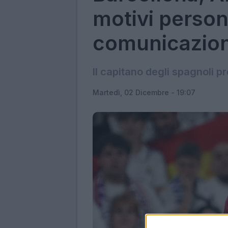
motivi persona
comunicazione
Il capitano degli spagnoli p
Martedì, 02 Dicembre - 19:07