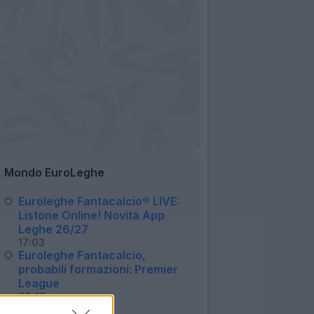
Mondo EuroLeghe
Euroleghe Fantacalcio® LIVE:
Listone Online! Novità App
Leghe 26/27
17:03
Euroleghe Fantacalcio,
probabili formazioni: Premier
League
00:10
Euroleghe, oggi