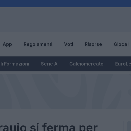
App
Regolamenti
Voti
Risorse
Gioca!
li Formazioni
Serie A
Calciomercato
EuroL
raujo si ferma per