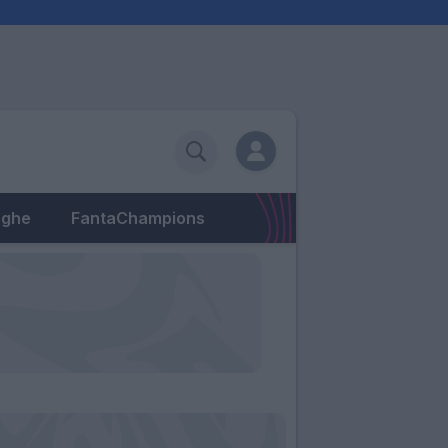
eghe
FantaChampions