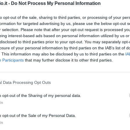
o.it -
Do Not Process My Personal Information
er motivi personali: la comunicazione di Flick
to opt-out of the sale, sharing to third parties, or processing of your per
(Getty Images)
formation for targeted advertising by us, please use the below opt-out s
r selection. Please note that after your opt-out request is processed y
eing interest-based ads based on personal information utilized by us or
l momento stop al calcio giocato
. Decisione
disclosed to third parties prior to your opt-out. You may separately opt-
o del Barcellona, annunciata in conferenza
losure of your personal information by third parties on the IAB’s list of
. This information may also be disclosed by us to third parties on the
IA
n ha subìto nessun infortunio fisico, c'è ben
Participants
that may further disclose it to other third parties.
che assume connotati di enorme maturità e che
l Data Processing Opt Outs
renza ha espressamente chiesto di non ricevere
i Araujo, per rispetto del calciatore ma
o opt-out of the Sharing of my personal data.
enno di poi l'espulsione a Stamford Bridge
In
sì come l'assenza in Liga contro l'Alaves.
o opt-out of the Sale of my Personal Data.
In
oni personali che meritano privacy.
Il calcio,