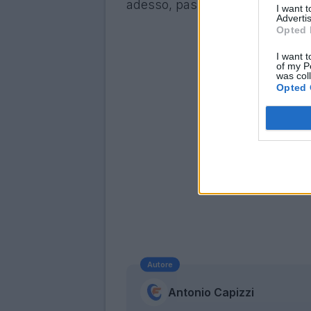
adesso, passa in secondo pian
I want 
Advertis
Opted 
I want t
of my P
was col
Opted 
Autore
Antonio Capizzi