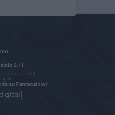
amo
ne
lcio S.r.l.
orzio - CdN, Is. F4
Napoli
cità su Fantacalcio?