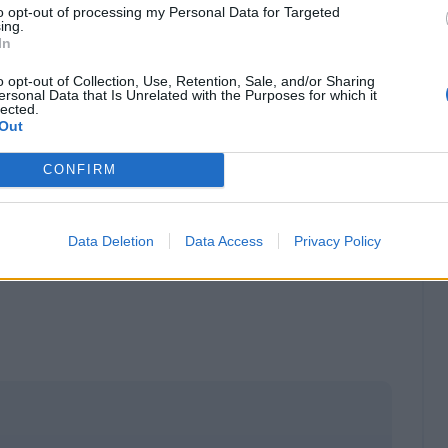
o.
to opt-out of processing my Personal Data for Targeted
ing.
In
o opt-out of Collection, Use, Retention, Sale, and/or Sharing
ersonal Data that Is Unrelated with the Purposes for which it
lected.
Out
CONFIRM
Data Deletion
Data Access
Privacy Policy