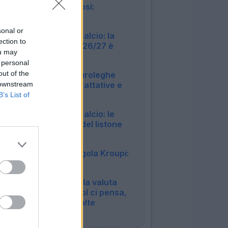
giocherebbero così:
Newcastle
23:33
sonal or
Euroleghe Fantacalcio: la
ection to
griglia portieri 2026/27 è
ou may
online!
 personal
16:14
out of the
Calciomercato Euroleghe
 downstream
2026/27: news, trattative e
ufficialità
B’s List of
17:53
Euroleghe Fantacalcio: le
squadre ufficiali del listone
2026/27
11:56
Bournemouth, tegola Kroupi:
lungo stop per lui
21:06
Euroleghe, Barcola valuta
l'addio: il Liverpool ci pensa,
ma le cifre sono alte
22:26