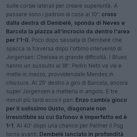
sulle corsie laterali per creare superiorità. A
passare sono i padroni di casa al 10':
cross
dalla destra di Dembelé, sponda di Neves e
Barcola la piazza all'incrocio da dentro l'area
per l'1-0
. Poco dopo sassata di Dembelé che
spacca la traversa dopo l'ottimo intervento di
Jorgensen: Chelsea in grande difficoltà. I Blues
hanno un sussulto al 18': Pedro Neto va via e
mette in mezzo, provvidenziale Mendes in
chiusura. Al 25' destro a giro di Barcola, ancora
super Jorgensen a metterla in angolo. E tre
minuti più tardi ecco il pari:
Enzo cambia gioco
per il solissimo Gusto, diagonale non
irresistibile su cui Safonov è imperfetto ed è
1-1
. Al 40' dopo una chance per Palmer il Psg
torna avanti:
Dembelé lanciato in profondità