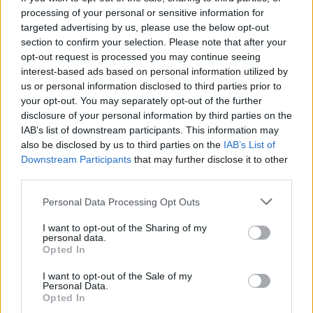
processing of your personal or sensitive information for
PSG (4-3-3):
Safonov 5.5; Hakimi 7,
targeted advertising by us, please use the below opt-out
section to confirm your selection. Please note that after your
Marquinhos 5.5, Pacho 6.5, Nuno Mendes
opt-out request is processed you may continue seeing
6.5; Zaire-Emery 5.5 (78' Hernandez s.v.),
interest-based ads based on personal information utilized by
Vitinha 7, Joao Neves 6.5; Doué 6.5 (62'
us or personal information disclosed to third parties prior to
your opt-out. You may separately opt-out of the further
Kvaratskhelia 8.5), Dembelé 7.5 (69' Lee 6),
disclosure of your personal information by third parties on the
Barcola 7.5 (78' Mayulu s.v.).
IAB’s list of downstream participants. This information may
also be disclosed by us to third parties on the
IAB’s List of
CHELSEA (4-2-3-1):
Jorgensen 5; Gusto
Downstream Participants
that may further disclose it to other
6.5 (88' Garnacho s.v.), Fofana 4.5,
third parties.
Chalobah 5, Cucurella 5; James 6, Caicedo
Personal Data Processing Opt Outs
5; Palmer 5.5 (83' Lavia s.v.), E. Fernandez
I want to opt-out of the Sharing of my
7.5, Pedro Neto 7; Joao Pedro 5.5 (83' Delap
personal data.
Opted In
s.v.).
I want to opt-out of the Sale of my
Ammoniti
: Kvaratskhelia (P)
Personal Data.
Opted In