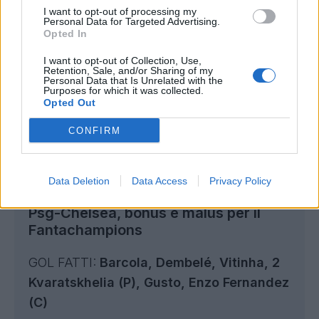
I want to opt-out of processing my
Personal Data for Targeted Advertising.
Opted In
I want to opt-out of Collection, Use,
Retention, Sale, and/or Sharing of my
Personal Data that Is Unrelated with the
Purposes for which it was collected.
Opted Out
CONFIRM
Data Deletion
Data Access
Privacy Policy
Psg-Chelsea, bonus e malus per il
Fantachampions
GOL FATTI:
Barcola, Dembelé, Vitinha, 2
Kvaratskhelia (P), Gusto, Enzo Fernandez
(C)