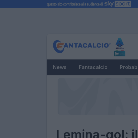
News
Fantacalcio
Probabi
Lemina-gol: i