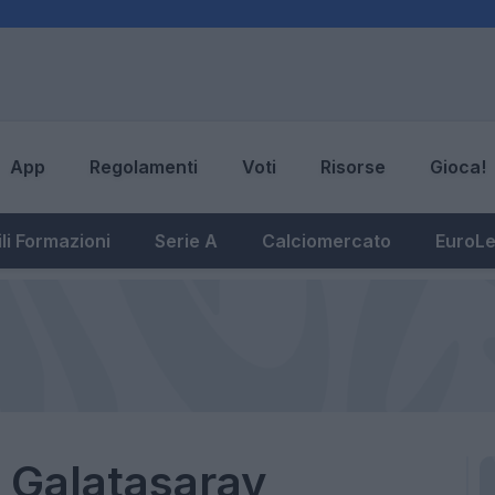
App
Regolamenti
Voti
Risorse
Gioca!
li Formazioni
Serie A
Calciomercato
EuroL
l Galatasaray