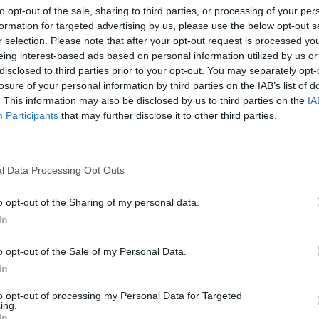
o di una rete.
to opt-out of the sale, sharing to third parties, or processing of your per
formation for targeted advertising by us, please use the below opt-out s
 cronaca del secondo tempo
r selection. Please note that after your opt-out request is processed y
eing interest-based ads based on personal information utilized by us or
zoboszlai (risposta di Cakir) e Mac Allister
disclosed to third parties prior to your opt-out. You may separately opt-
 regge. Slot gioca le carte Frimpong e
losure of your personal information by third parties on the IAB’s list of
. This information may also be disclosed by us to third parties on the
IA
eludente Salah. Al 63' viene annullato un gol a
Participants
that may further disclose it to other third parties.
), ma al 66' Yilmaz sbaglia in uscita, Ekitikè
una risposta pazzesca a una mano di Cakir, che
, al 73' viene annullato un gol ai Reds, per fallo
l Data Processing Opt Outs
Il cronometro scorre, Osimhen impegna ancora
o opt-out of the Sharing of my personal data.
prova di testa, ma mette alto di poco. Gli sforzi
In
 termina 1-0 il match.
o opt-out of the Sale of my Personal Data.
In
tabellino e voti per il
to opt-out of processing my Personal Data for Targeted
ing.
In