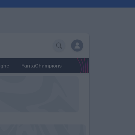
eghe
FantaChampions