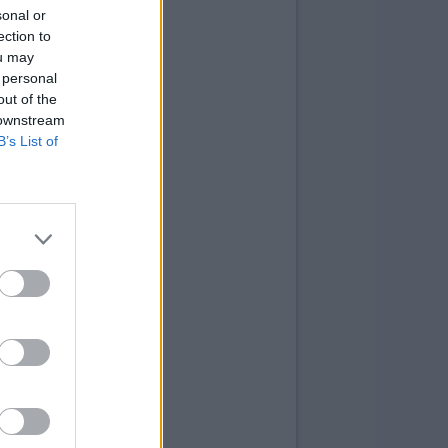
sonal or
ection to
ou may
 personal
out of the
 downstream
B’s List of