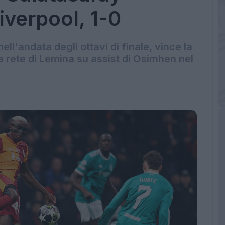
iverpool, 1-0
nell'andata degli ottavi di finale, vince la
 rete di Lemina su assist di Osimhen nel