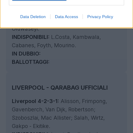
Villarreal 4-4-2:
Tenas; Pau Navarro,
R.Marin, Veiga, Cardona; Buchanan,
Data Deletion
Data Access
Privacy Policy
Comesana, Thomas Partey, Diatta - Pepe,
Oluwaseyi.
INDISPONIBILI:
L.Costa, Kambwala,
Cabanes, Foyth, Mourino.
IN DUBBIO:
BALLOTTAGGI:
LIVERPOOL - QARABAG UFFICIALI
Liverpool 4-2-3-1:
Alisson, Frimpong,
Gavenberch, Van Dijk, Robertson;
Szoboszlai, Mac Allister; Salah, Wirtz,
Gakpo - Ekitike.