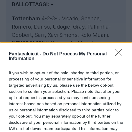
BALLOTTAGGI: -
Tottenham
4-2-3-1: Vicario; Spence,
Romero, Danso, Udogie; Gray, Palhinha-
Odobert, Sarr, Xavi Simons, Kolo Muani.
INDISPONIBILI:
Kulusevki, Maddison,
B.Davies, Bentancur, Kudus, Richarlison,
Fantacalcio.it -
Do Not Process My Personal
Information
Bergvall.
IN DUBBIO:
If you wish to opt-out of the sale, sharing to third parties, or
BALLOTTAGGI:
-
processing of your personal or sensitive information for
targeted advertising by us, please use the below opt-out
section to confirm your selection. Please note that after your
opt-out request is processed you may continue seeing
interest-based ads based on personal information utilized by
us or personal information disclosed to third parties prior to
your opt-out. You may separately opt-out of the further
disclosure of your personal information by third parties on the
IAB’s list of downstream participants. This information may