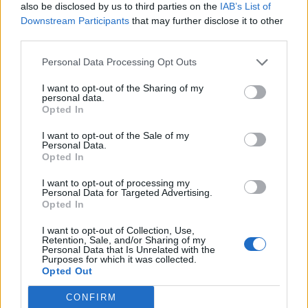
also be disclosed by us to third parties on the
IAB’s List of
Downstream Participants
that may further disclose it to other
third parties.
Personal Data Processing Opt Outs
I want to opt-out of the Sharing of my
personal data.
BAYER LEVERKUSEN - VILLARREAL
Opted In
UFFICIALI
I want to opt-out of the Sale of my
Personal Data.
Bayer Leverkusen 3-4-2-1:
Blaswich
-
Opted In
Andrich, Bade, Quansah - L.Vazquez,
I want to opt-out of processing my
A.Garcia, Fernandez, Grimaldo - Tilmann,
Personal Data for Targeted Advertising.
Opted In
Maza - Schick.
INDISPONIBILI:
Palacios, Tapsoba,
I want to opt-out of Collection, Use,
Retention, Sale, and/or Sharing of my
Flekken, Tella, Ben Seghir.
Personal Data that Is Unrelated with the
Purposes for which it was collected.
IN DUBBIO: -
Opted Out
BALLOTTAGGI:
CONFIRM