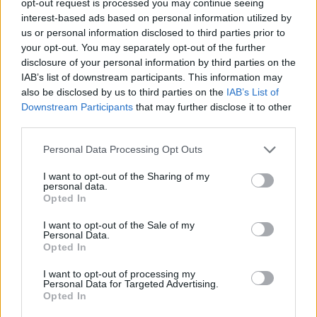
Joao Neves; Kvaratskhelia, Dembélé, Doué.
opt-out request is processed you may continue seeing
interest-based ads based on personal information utilized by
INDISPONIBILI:
F.Ruiz, Mayulu, Ndjantou.
us or personal information disclosed to third parties prior to
IN DUBBIO:
Dembélé.
your opt-out. You may separately opt-out of the further
BALLOTTAGGI:
Doué/Barcola;
disclosure of your personal information by third parties on the
IAB’s list of downstream participants. This information may
Dembélé/Barcola.
also be disclosed by us to third parties on the
IAB’s List of
Downstream Participants
that may further disclose it to other
third parties.
QARABAG - NEWCASTLE
Personal Data Processing Opt Outs
Qarabag 4-2-3-1:
Kochalski; Silva,
I want to opt-out of the Sharing of my
personal data.
Mustafazade, Medina, Jafarguliyev;
Opted In
Bicalho, Jankovic; Leandro Andrade,
I want to opt-out of the Sale of my
Montiel, Zoubir; Duran.
Personal Data.
Opted In
INDISPONIBILI:
-
IN DUBBIO:
-
I want to opt-out of processing my
Personal Data for Targeted Advertising.
BALLOTTAGGI:
-
Opted In