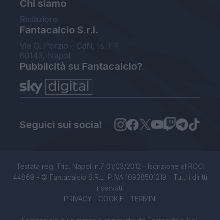
Chi siamo
Redazione
Fantacalcio S.r.l.
Via G. Porzio - CdN, Is. F4
80143, Napoli
Pubblicità su Fantacalcio?
Seguici sui social
Testata reg. Trib. Napoli n.7 01/03/2012 - Iscrizione al ROC:
44869 - © Fantacalcio S.R.L. P.IVA 10938501219 - Tutti i diritti
riservati.
PRIVACY
|
COOKIE
|
TERMINI