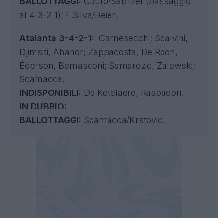
BALLOTTAGGI:
Couto/Sabitzer (passaggio
al 4-3-2-1); F.Silva/Beier.
Atalanta 3-4-2-1:
Carnesecchi; Scalvini,
Djimsiti, Ahanor; Zappacosta, De Roon,
Éderson, Bernasconi; Samardzic, Zalewski;
Scamacca.
INDISPONIBILI:
De Ketelaere, Raspadori.
IN DUBBIO:
-
BALLOTTAGGI:
Scamacca/Krstovic.