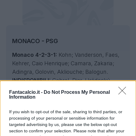
MONACO - PSG
Monaco 4-2-3-1:
Kohn; Vanderson, Faes,
Kehrer, Caio Henrique; Camara, Zakaria;
Adingra, Golovin, Akliouche; Balogun.
INDISPONIBILI:
Cabral, Dier, Hrádecký,
Mawissa, Pogba.
Fantacalcio.it -
Do Not Process My Personal
IN DUBBIO:
Akliouche, Camara, Fati.
Information
BALLOTTAGGI:
Akliouche/Coulibaly.
If you wish to opt-out of the sale, sharing to third parties, or
processing of your personal or sensitive information for
PSG 4-3-3:
Safonov; Hakimi, Marquinhos,
targeted advertising by us, please use the below opt-out
Pacho, Nuno Mendes; Zaire-Emery, Vitinha,
section to confirm your selection. Please note that after your