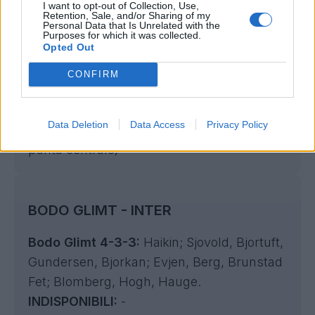
I want to opt-out of Collection, Use,
Newcastle 4-3-3:
Pope; Trippier, Thiaw,
Retention, Sale, and/or Sharing of my
Personal Data that Is Unrelated with the
Burn, Hall; Willock, Tonali, Ramsey; Barnes,
Purposes for which it was collected.
Opted Out
Woltemade, Gordon.
INDISPONIBILI:
B.Guimaraes, Livramento,
CONFIRM
Schar, Krafth, Joelinton.
IN DUBBIO:
Botman, Miley, Wissa.
Data Deletion
Data Access
Privacy Policy
BALLOTTAGGI:
Woltemade/Elanga (Gordon
punta centrale)
BODO GLIMT - INTER
Bodo Glimt 4-3-3:
Haikin; Sjovold, Bjortuft,
Gundersen, Bjorkan; Evjen, Berg, Brunstad
Fet; Blomberg, Hogh, Hauge.
INDISPONIBILI:
-