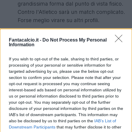
grandissima forma dal punto di vista fisico.
Contro l'Atletico sarà un match complicato.
Forse meglio virare su altri profili.
Fantacalcio.it -
Do Not Process My Personal
Information
Joao Pedro
, A (Chelsea, 27 crediti): Non
sono pochi 27 crediti, soprattutto per un
If you wish to opt-out of the sale, sharing to third parties, or
calciatore che non sta vivendo un periodo
processing of your personal or sensitive information for
targeted advertising by us, please use the below opt-out
brillantissimo e che gioca contro il
section to confirm your selection. Please note that after your
Barcellona.
opt-out request is processed you may continue seeing
interest-based ads based on personal information utilized by
us or personal information disclosed to third parties prior to
your opt-out. You may separately opt-out of the further
Schick
, A (Leverkusen, 20 crediti): Non
disclosure of your personal information by third parties on the
IAB’s list of downstream participants. This information may
costa pochissimo, ha una partita molto
also be disclosed by us to third parties on the
IAB’s List of
complicata contro il City e inoltre c'è anche
Downstream Participants
that may further disclose it to other