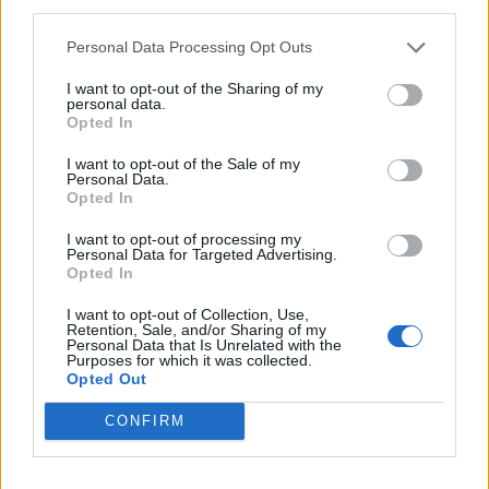
aria di turnover.
third parties.
Personal Data Processing Opt Outs
I want to opt-out of the Sharing of my
personal data.
Wirtz
, F (Liverpool, 27 crediti): Continua ad
Opted In
essere un brutto periodo per lui in termini di
I want to opt-out of the Sale of my
bonus, ma anche di prestazioni. Meglio
Personal Data.
virare su altri profili.
Opted In
I want to opt-out of processing my
Personal Data for Targeted Advertising.
Opted In
Saka,
F (Arsenal, 24 crediti): Contro il
I want to opt-out of Collection, Use,
Retention, Sale, and/or Sharing of my
Bayern Monaco potrebbe faticare molto ed
Personal Data that Is Unrelated with the
Purposes for which it was collected.
essere ben contenuto.
Opted Out
CONFIRM