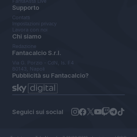
FantaAsta Live
Supporto
Contatti
Impostazioni privacy
Lavora con noi
Chi siamo
Redazione
Fantacalcio S.r.l.
Via G. Porzio - CdN, Is. F4
80143, Napoli
Pubblicità su Fantacalcio?
Seguici sui social