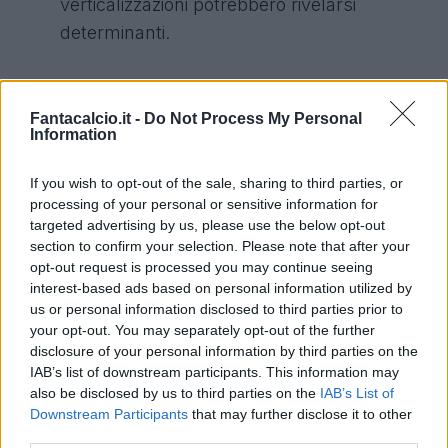
verticalizzazioni potrebbero rivelarsi
determinanti.
Fantacalcio.it -
Do Not Process My Personal
E - Svensson
(Borussia Dortmund, 10
Information
crediti): Gioca a tutta fascia e spinge
tantissimo, molto offensivo e interessante
If you wish to opt-out of the sale, sharing to third parties, or
processing of your personal or sensitive information for
per questo turno.
targeted advertising by us, please use the below opt-out
section to confirm your selection. Please note that after your
opt-out request is processed you may continue seeing
interest-based ads based on personal information utilized by
C
-
Anguissa
(Napoli, 12 crediti): I suoi
us or personal information disclosed to third parties prior to
your opt-out. You may separately opt-out of the further
inserimenti potrebbero rivelarsi un fattore
disclosure of your personal information by third parties on the
letale questa sera.
IAB’s list of downstream participants. This information may
also be disclosed by us to third parties on the
IAB’s List of
Downstream Participants
that may further disclose it to other
third parties.