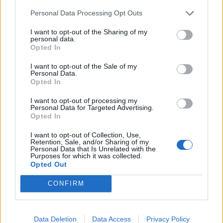
C - O'Riley
(Marsiglia, 15 crediti): Gioca
Personal Data Processing Opt Outs
parecchio avanzato, lo Sporting concede
tanto e lui può approfittarne.
I want to opt-out of the Sharing of my
personal data.
Opted In
I want to opt-out of the Sale of my
Personal Data.
F
-
Yamal
(Barcellona, 25 crediti): Torna ad
Opted In
essere titolare in Champions League,
I want to opt-out of processing my
pronto ad incantare e ad incidere in maniera
Personal Data for Targeted Advertising.
Opted In
concreta.
I want to opt-out of Collection, Use,
Retention, Sale, and/or Sharing of my
Personal Data that Is Unrelated with the
Purposes for which it was collected.
Opted Out
F
-
Nico Williams
(Bilbao, 15 crediti):
Finalmente disponibile, lo stavamo
CONFIRM
aspettando. Può letteralmente far impazzire
il Qarabag.
Data Deletion
Data Access
Privacy Policy