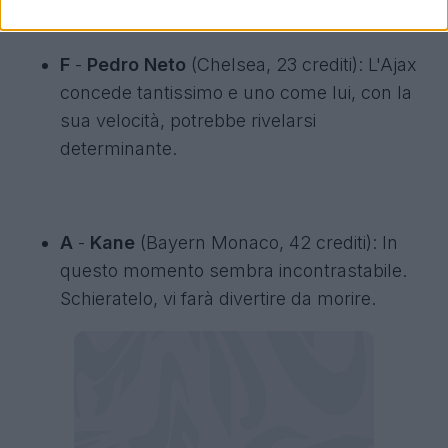
F
-
Pedro Neto
(Chelsea, 23 crediti): L'Ajax
concede tantissimo e uno come lui, con la
sua velocità, potrebbe rivelarsi
determinante.
A
-
Kane
(Bayern Monaco, 42 crediti): In
questo momento sembra incontrastabile.
Schieratelo, vi farà divertire da morire.