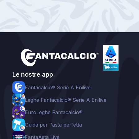
Le nostre app
Fantacalcio® Serie A Enilive
Leghe Fantacalcio® Serie A Enilive
EuroLeghe Fantacalcio®
Guida per l'asta perfetta
FantaAsta Live