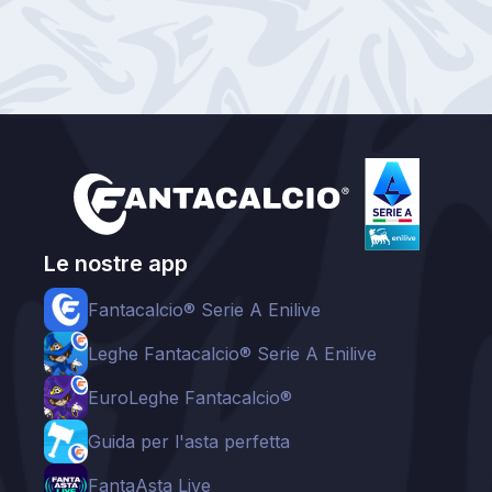
Le nostre app
Fantacalcio® Serie A Enilive
Leghe Fantacalcio® Serie A Enilive
EuroLeghe Fantacalcio®
Guida per l'asta perfetta
FantaAsta Live