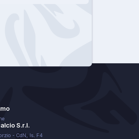
amo
ne
lcio S.r.l.
orzio - CdN, Is. F4