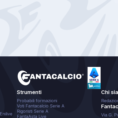
Strumenti
Chi si
Probabili formazioni
Redazio
Voti Fantacalcio Serie A
Fantaca
Rigoristi Serie A
Enilive
Via G. P
FantaAsta Live