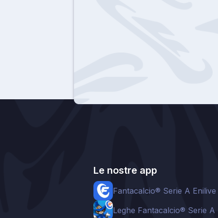
Le nostre app
Fantacalcio® Serie A Enilive
Leghe Fantacalcio® Serie A 