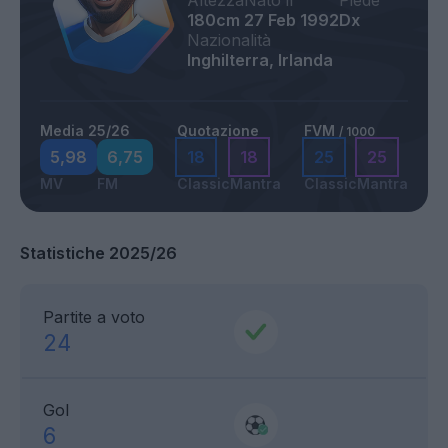
Altezza
Nato il
Piede
180cm
27 Feb 1992
Dx
Nazionalità
Inghilterra, Irlanda
Media 25/26
Quotazione
FVM
/ 1000
5,98
6,75
18
18
25
25
MV
FM
Classic
Mantra
Classic
Mantra
Statistiche 2025/26
Partite a voto
24
Gol
6