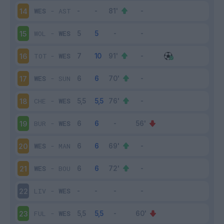
WES
-
AST
14
WOL
-
WES
15
TOT
-
WES
16
WES
-
SUN
17
CHE
-
WES
18
BUR
-
WES
19
WES
-
MAN
20
WES
-
BOU
21
LIV
-
WES
22
FUL
-
WES
23