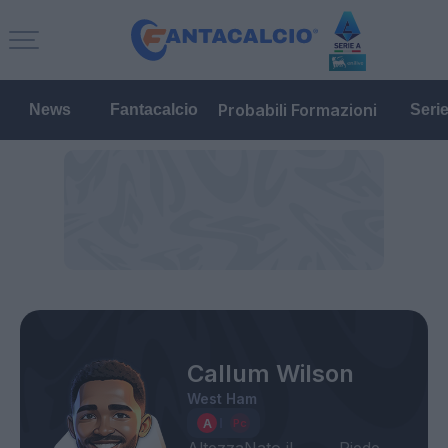
Probabili Formazioni
News
Fantacalcio
Seri
Callum Wilson
West Ham