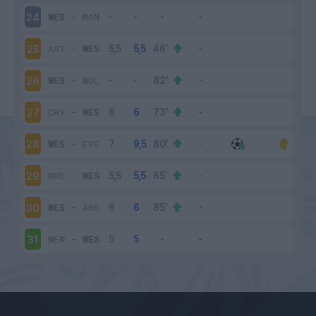
WES
-
MAN
24
AST
-
WES
25
WES
-
WOL
26
CRY
-
WES
27
WES
-
EVE
28
BRE
-
WES
29
WES
-
ARS
30
NEW
-
WES
31