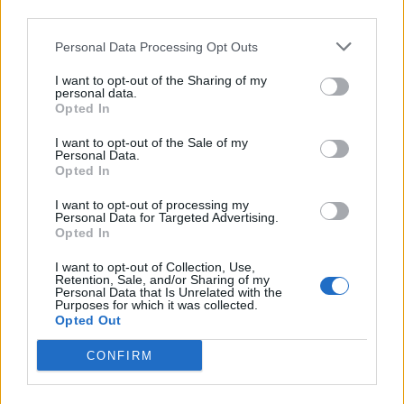
third parties.
Infortunato
0 - 0
%
Personal Data Processing Opt Outs
Inutilizzato
5 - 16
%
I want to opt-out of the Sharing of my
personal data.
Opted In
I want to opt-out of the Sale of my
Personal Data.
Opted In
Scarica riepilogo
I want to opt-out of processing my
Scarica
Personal Data for Targeted Advertising.
stagionale
Opted In
I want to opt-out of Collection, Use,
Giornata
Voto
FV
Entrato
Uscito
Bonus/Malus
Retention, Sale, and/or Sharing of my
Personal Data that Is Unrelated with the
WES
-
CHE
1
Purposes for which it was collected.
Opted Out
NOT
-
WES
2
CONFIRM
WES
-
TOT
3