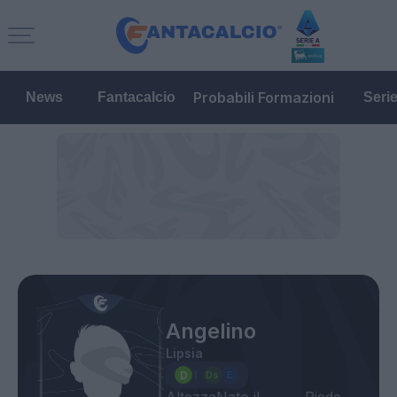
Probabili Formazioni
News
Fantacalcio
Seri
Angelino
Lipsia