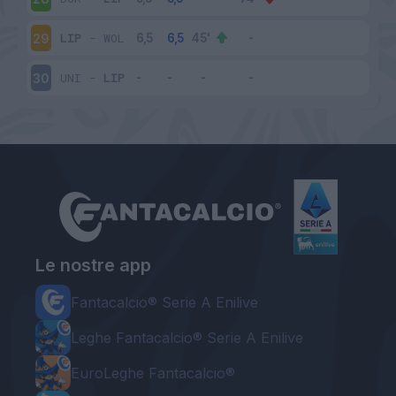
LIP
-
WOL
29
UNI
-
LIP
30
Le nostre app
Fantacalcio® Serie A Enilive
Leghe Fantacalcio® Serie A Enilive
EuroLeghe Fantacalcio®