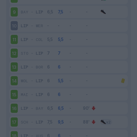
BAY
-
LIP
9
LIP
-
WER
10
LIP
-
COL
11
STO
-
LIP
12
LIP
-
BOR
13
WOL
-
LIP
14
MAI
-
LIP
15
LIP
-
BAY
16
SCH
-
LIP
17
LIP
-
AUG
18