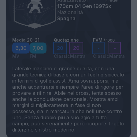
Altezza
Nato il
Piede
170cm
04 Gen 1997
Sx
Nazionalità
Spagna
Media 20-21
Quotazione
FVM
/ 1000
6,30
7,00
20
20
-
-
MV
FM
Classic
Mantra
Classic
Mantra
Laterale mancino di grande qualità, con una
grande tecnica di base e con un feeling spiccato
in termini di gol e assist. Ama sovrapporsi, ma
anche accentrarsi e riempire l'area di rigore per
provare a rifinire. Abile nel cross, tenta spesso
anche la conclusione personale. Mostra ampi
margini di miglioramente in fase di non
possesso, sia in marcatura che nell'uno contro
uno. Senza dubbio più a suo agio a tutto
campo, può serenamente però ricoprire il ruolo