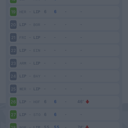
HER
-
LIP
19
LIP
-
BOR
20
FRI
-
LIP
21
LIP
-
EIN
22
ARM
-
LIP
23
LIP
-
BAY
24
WER
-
LIP
25
LIP
-
HOF
26
LIP
-
STO
27
BOR
-
LIP
28