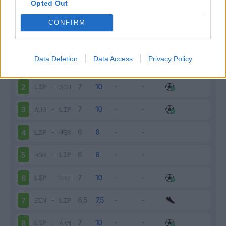
Opted Out
Scarica riepilogo
Scarica
stagionale
CONFIRM
Giornata
Voto
FV
Entrato
Uscito
Bonus/Malus
Data Deletion
Data Access
Privacy Policy
BAY
-
LIP
1
LIP
-
SCH
2
AUG
-
LIP
3
LIP
-
HER
4
BOR
-
LIP
5
LIP
-
FRI
6
EIN
-
LIP
7
LIP
-
ARM
8