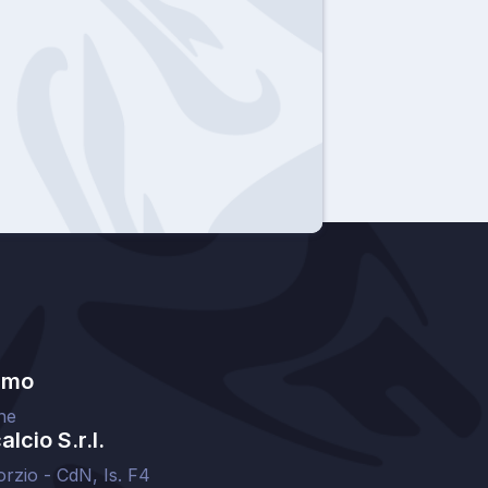
amo
ne
lcio S.r.l.
orzio - CdN, Is. F4