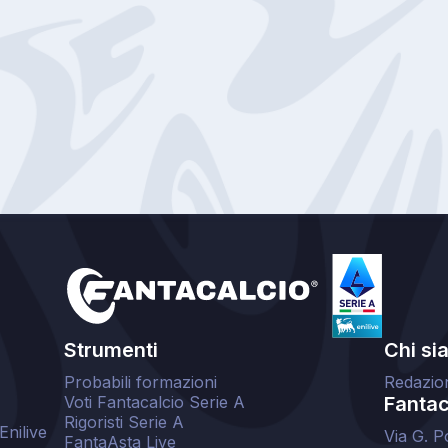
Strumenti
Chi si
Probabili formazioni
Redazio
Voti Fantacalcio Serie A
Fantaca
Rigoristi Serie A
Enilive
Via G. P
FantaAsta Live