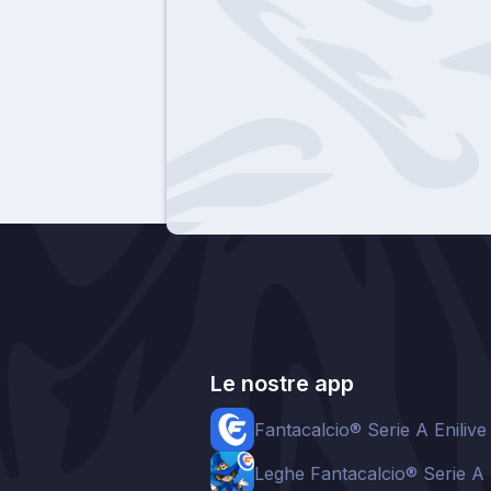
Le nostre app
Fantacalcio® Serie A Enilive
Leghe Fantacalcio® Serie A 