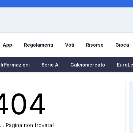
App
Regolamenti
Voti
Risorse
Gioca!
li Formazioni
Serie A
Calciomercato
EuroL
404
.. Pagina non trovata!