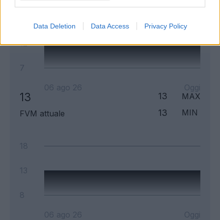
17
Data Deletion
Data Access
Privacy Policy
12
7
06 ago 26
Oggi
13
13
MAX
13
MIN
FVM attuale
18
13
8
06 ago 26
Oggi