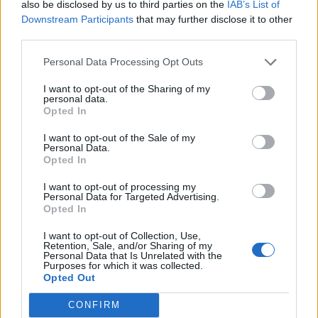
also be disclosed by us to third parties on the
IAB’s List of
Downstream Participants
that may further disclose it to other
third parties.
Personal Data Processing Opt Outs
I want to opt-out of the Sharing of my
personal data.
Opted In
I want to opt-out of the Sale of my
Personal Data.
Opted In
Classic
Mantra
I want to opt-out of processing my
Personal Data for Targeted Advertising.
Opted In
Andamento FantaValore di Mercato
I want to opt-out of Collection, Use,
Retention, Sale, and/or Sharing of my
Personal Data that Is Unrelated with the
Purposes for which it was collected.
12
12
MAX
Opted Out
12
MIN
FVM attuale
CONFIRM