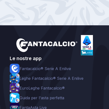
Le nostre app
Fantacalcio® Serie A Enilive
Leghe Fantacalcio® Serie A Enilive
EuroLeghe Fantacalcio®
Guida per l'asta perfetta
FantaAsta Live