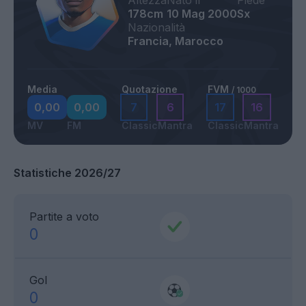
Altezza
Nato il
Piede
178cm
10 Mag 2000
Sx
Nazionalità
Francia, Marocco
Media
Quotazione
FVM
/ 1000
0,00
0,00
7
6
17
16
MV
FM
Classic
Mantra
Classic
Mantra
Statistiche 2026/27
Partite a voto
0
Gol
0