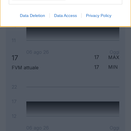
21
Data Deletion
Data Access
Privacy Policy
16
11
06 ago 26
Oggi
17
17
MAX
17
MIN
FVM attuale
22
17
12
06 ago 26
Oggi