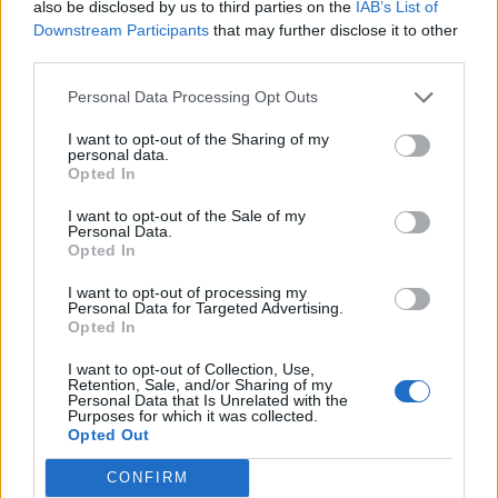
also be disclosed by us to third parties on the
IAB’s List of
Downstream Participants
that may further disclose it to other
third parties.
Personal Data Processing Opt Outs
I want to opt-out of the Sharing of my
personal data.
Opted In
I want to opt-out of the Sale of my
Personal Data.
Opted In
Classic
Mantra
I want to opt-out of processing my
Personal Data for Targeted Advertising.
Opted In
Andamento FantaValore di Mercato
I want to opt-out of Collection, Use,
Retention, Sale, and/or Sharing of my
Personal Data that Is Unrelated with the
Purposes for which it was collected.
16
16
MAX
Opted Out
16
MIN
FVM attuale
CONFIRM