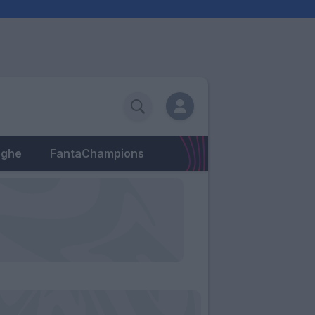
eghe
FantaChampions