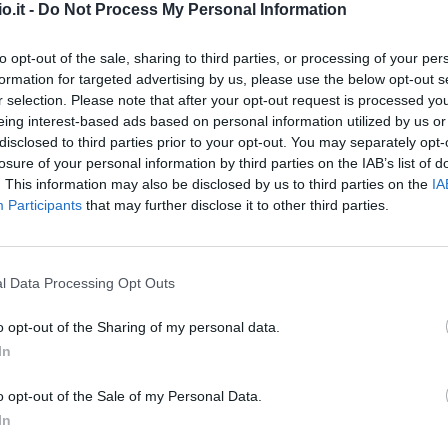
o.it -
Do Not Process My Personal Information
to opt-out of the sale, sharing to third parties, or processing of your per
formation for targeted advertising by us, please use the below opt-out s
r selection. Please note that after your opt-out request is processed y
eing interest-based ads based on personal information utilized by us or
disclosed to third parties prior to your opt-out. You may separately opt-
losure of your personal information by third parties on the IAB’s list of
De Zerbi nelle prime due giornate di Premier
. This information may also be disclosed by us to third parties on the
IA
Participants
that may further disclose it to other third parties.
 e propria macchina da bonus. I suoi hanno
o una prima punta, Mitoma è il fulcro del gioco
ete, in modo fantastico, contro il
l Data Processing Opt Outs
uesta giornata, il West Ham, è di ben altra
 fiducia all'esterno offensivo giapponese.
o opt-out of the Sharing of my personal data.
In
l contrario, fa parte delle delusioni di questo
o opt-out of the Sale of my Personal Data.
ante il mercato faraonico condotto nelle ultime
In
ncora vinto in campionato. La partita contro il