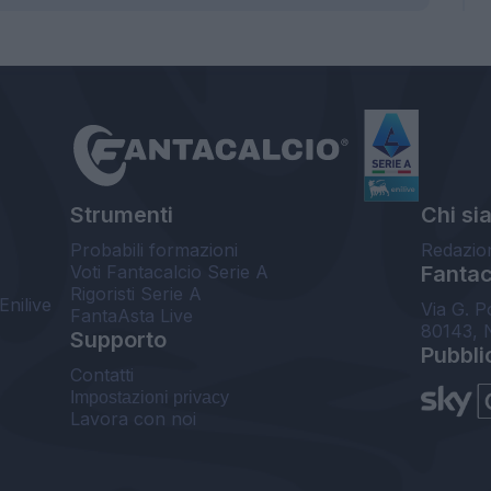
Strumenti
Chi si
Probabili formazioni
Redazio
Voti Fantacalcio Serie A
Fantaca
Rigoristi Serie A
Enilive
Via G. P
FantaAsta Live
80143, 
Supporto
Pubbli
Contatti
Impostazioni privacy
Lavora con noi