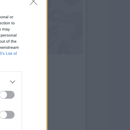
sonal or
ection to
ou may
 personal
out of the
 downstream
B’s List of