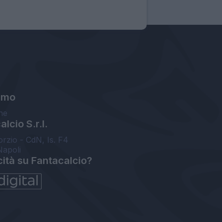
amo
ne
lcio S.r.l.
orzio - CdN, Is. F4
Napoli
cità su Fantacalcio?