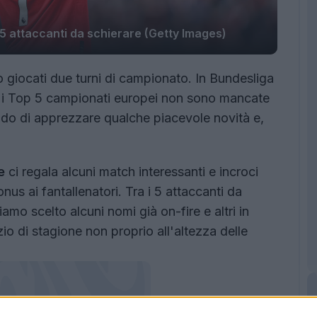
I 5 attaccanti da schierare (Getty Images)
no giocati due turni di campionato. In Bundesliga
er i Top 5 campionati europei non sono mancate
o di apprezzare qualche piacevole novità e,
e
ci regala alcuni match interessanti e incroci
us ai fantallenatori. Tra i 5 attaccanti da
amo scelto alcuni nomi già on-fire e altri in
io di stagione non proprio all'altezza delle