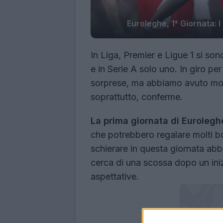
Euroleghe, 1° Giornata: 
In Liga, Premier e Ligue 1 si so
e in Serie A solo uno. In giro p
sorprese, ma abbiamo avuto mod
soprattutto, conferme.
La
prima giornata di Eurolegh
che potrebbero regalare molti bon
schierare in questa giornata abbi
cerca di una scossa dopo un iniz
aspettative.