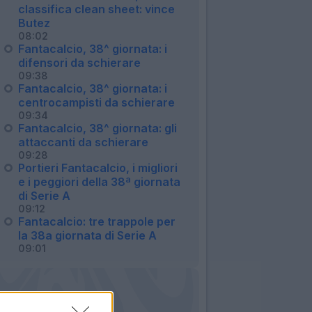
classifica clean sheet: vince
Butez
08:02
Fantacalcio, 38^ giornata: i
difensori da schierare
09:38
Fantacalcio, 38^ giornata: i
centrocampisti da schierare
09:34
Fantacalcio, 38^ giornata: gli
attaccanti da schierare
09:28
Portieri Fantacalcio, i migliori
e i peggiori della 38ª giornata
di Serie A
09:12
Fantacalcio: tre trappole per
la 38a giornata di Serie A
09:01