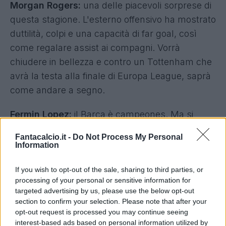
Morgan Rogers:
una delle piacevoli sorprese di
questa stagione. L'esterno offensivo ha mostrato
duttilità, colpi e una capacità di far goal, così
come regalare assist ai compagni. Vorrà
chiudere in bellezza e contro un Tottenham che
avrà la testa alla finale di Europa League, saprà
come andare a segno.
Fermin Lopez:
il Barca è campeones. Ma si
torna subito in campo. Fermin Lopez avrà
Fantacalcio.it -
Do Not Process My Personal
probabilmente spazio fin dal primo minuto. Ha le
Information
doti dello stoccatore e siamo certi che vorrà
If you wish to opt-out of the sale, sharing to third parties, or
partecipare alla festa mettendo la firma.
processing of your personal or sensitive information for
targeted advertising by us, please use the below opt-out
Granit Xhaka:
dopo due stagioni a mille, lo
section to confirm your selection. Please note that after your
svizzero ha avuto un periodo di flessione. Il
opt-out request is processed you may continue seeing
Bayer Leverkusen sembra aver chiuso un ciclo
interest-based ads based on personal information utilized by