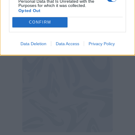
Personal Data that Is Unrelated with the
importanti per l'Inter che dovrà dosare le
Purposes for which it was collected.
energie ma senza perdere colpi decisivi. Barella
Opted Out
viene da un periodo non brillante e
CONFIRM
probabilmente il riposo gli avrà fatto bene.
Contro la Lazio è obbligatorio vincere e siamo
certi che il condottiero del centrocampo
Data Deletion
Data Access
Privacy Policy
nerazzurro uscirà nuovamente allo scoperto.