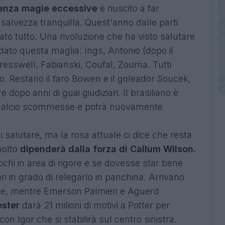
senza magie eccessive
è riuscito a far
alvezza tranquilla. Quest'anno dalle parti
to tutto. Una rivoluzione che ha visto salutare
dato questa maglia: Ings, Antonio (dopo il
resswell, Fabianski, Coufal, Zouma. Tutti
tto. Restano il faro Bowen e il goleador Soucek,
dopo anni di guai giudiziari. Il brasiliano è
l calcio scommesse e potrà nuovamente
 salutare, ma la rosa attuale ci dice che resta
molto
dipenderà dalla forza di Callum Wilson.
chi in area di rigore e se dovesse star bene
ri in grado di relegarlo in panchina. Arrivano
sce, mentre Emerson Palmieri e Aguerd
ester
darà 21 milioni di motivi a Potter per
con Igor che si stabilirà sul centro sinistra.