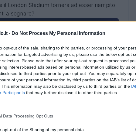
re il London Stadium tornerà ad esser riempito
nti a sognare?
o.it -
Do Not Process My Personal Information
to opt-out of the sale, sharing to third parties, or processing of your per
formation for targeted advertising by us, please use the below opt-out s
r selection. Please note that after your opt-out request is processed y
eing interest-based ads based on personal information utilized by us or
disclosed to third parties prior to your opt-out. You may separately opt-
losure of your personal information by third parties on the IAB’s list of
. This information may also be disclosed by us to third parties on the
IA
Participants
that may further disclose it to other third parties.
l Data Processing Opt Outs
ca l'App Euroleghe (Fantacalcio.it)
o opt-out of the Sharing of my personal data.