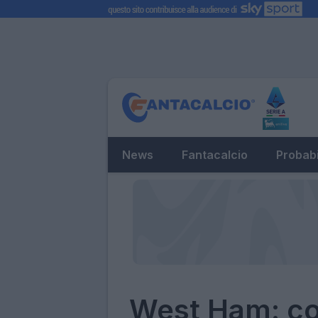
News
Fantacalcio
Probabi
West Ham: co