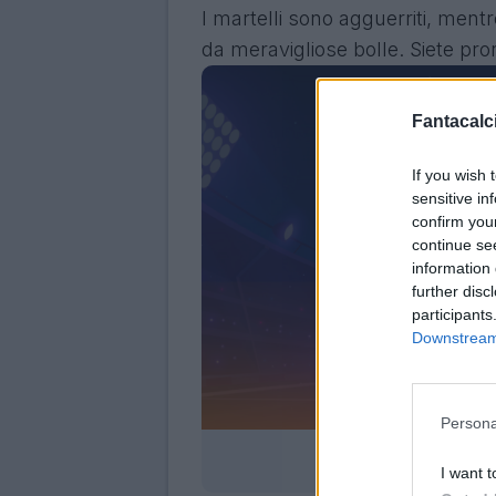
I martelli sono agguerriti, ment
da meravigliose bolle. Siete pro
Fantacalci
If you wish 
sensitive in
confirm you
continue se
information 
further disc
participants
Downstream 
Persona
Clicca e scari
I want t