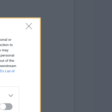
sonal or
ection to
ou may
 personal
out of the
 downstream
B’s List of