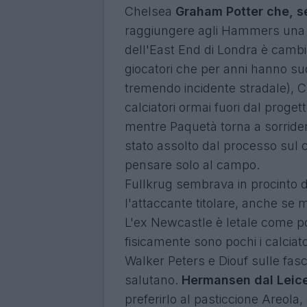
Chelsea
Graham Potter che, 
raggiungere agli Hammers una s
del
l'East End di Londra è cambia
giocatori che per anni hanno su
tremendo incidente stradale), C
calciatori ormai fuori dal proge
mentre Paquetà torna a sorridere 
stato assolto dal processo su
pensare solo al campo.
Fullkrug sembrava in procinto di
l'attaccante titolare, anche se 
L'ex Newcastle è letale come po
fisicamente sono pochi i calciato
Walker Peters e Diouf sulle fa
salutano.
Hermansen dal Leic
preferirlo al pasticcione Areola, 