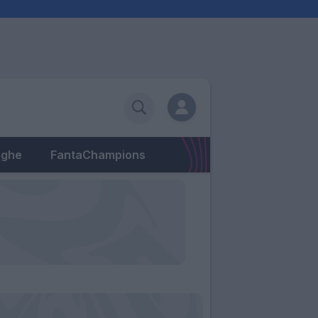
eghe
FantaChampions