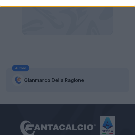
Autore
Gianmarco Della Ragione