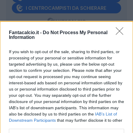
I CENTROCAMPISTI DA SCHIERARE
Fantacalcio.it -
Do Not Process My Personal
Information
BUONGIORNO
- Oltre ad aver ricavato ben
poco dai suoi centravanti quest'anno, il
If you wish to opt-out of the sale, sharing to third parties, or
processing of your personal or sensitive information for
Lecce ha un problema evidente con i calci
targeted advertising by us, please use the below opt-out
piazzati. Il centrale del Napoli viene da due
section to confirm your selection. Please note that after your
prove positive di fila, è in crescita e proverà
opt-out request is processed you may continue seeing
interest-based ads based on personal information utilized by
anche a sbloccarsi in termini di bonus:
us or personal information disclosed to third parties prior to
finora solo 1 assist, alla seconda giornata.
your opt-out. You may separately opt-out of the further
disclosure of your personal information by third parties on the
IAB’s list of downstream participants. This information may
WESLEY
- A Genova era squalificato e la
also be disclosed by us to third parties on the
IAB’s List of
sua assenza si è sentita parecchio. Il lato
Downstream Participants
that may further disclose it to other
che sarà occupato da Smolcic o Vojvoda è
third parties.