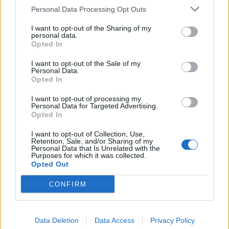
quello più attaccabile del Como: musica per
Personal Data Processing Opt Outs
le sue orecchie, ha nelle gambe anche un
bonus decisivo. Esattamente come
I want to opt-out of the Sharing of my
personal data.
all'andata.
Opted In
I want to opt-out of the Sale of my
Personal Data.
DODO
'
- Inizialmente rimasto fuori in
Opted In
Conference League, troppo importante per
I want to opt-out of processing my
Vanoli averlo al top nello scontro diretto di
Personal Data for Targeted Advertising.
lunedì a Cremona. Nelle ultime settimane
Opted In
ha alzato il suo rendimento, anche se i
I want to opt-out of Collection, Use,
Retention, Sale, and/or Sharing of my
bonus latitano: è la chance giusta?
Personal Data that Is Unrelated with the
Purposes for which it was collected.
Opted Out
CONFIRM
Data Deletion
Data Access
Privacy Policy