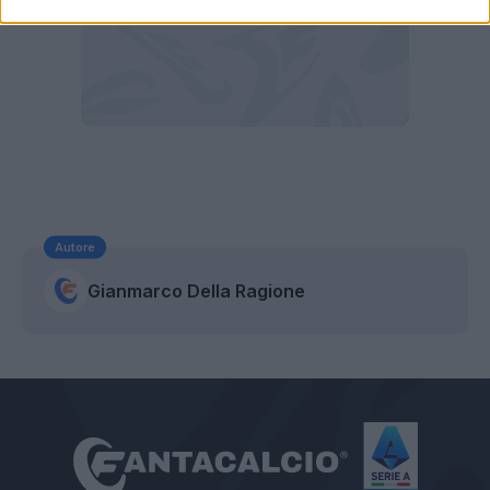
Autore
Gianmarco Della Ragione