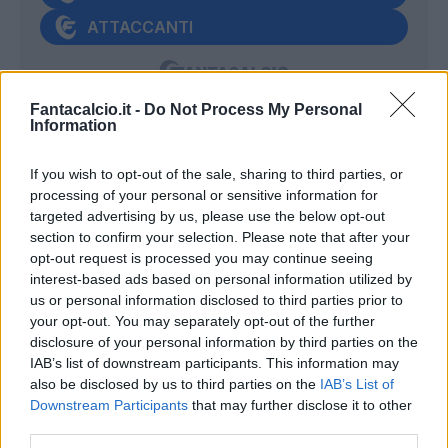
ATTACCANTI
Fantacalcio.it -
Do Not Process My Personal
Information
GOSENS
- Malissimo a Roma, non era
neanche al top della condizione. Occhio alla
If you wish to opt-out of the sale, sharing to third parties, or
processing of your personal or sensitive information for
voglia di rivalsa: se è in forma è un fattore di
targeted advertising by us, please use the below opt-out
spinta nonché un pericolo costante sui
section to confirm your selection. Please note that after your
piazzati. L'asse Sabelli-Marcandalli è
opt-out request is processed you may continue seeing
interest-based ads based on personal information utilized by
sicuramente più attaccabile di quello
us or personal information disclosed to third parties prior to
mancino nel Genoa.
your opt-out. You may separately opt-out of the further
disclosure of your personal information by third parties on the
IAB’s list of downstream participants. This information may
DIEGO CARLOS
- Ci ha provato più di una
also be disclosed by us to third parties on the
IAB’s List of
volta di testa con l'Inter, senza inquadrare
Downstream Participants
that may further disclose it to other
lo specchio. E' però il segnale di quanto la
third parties.