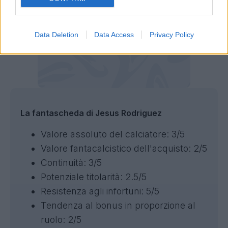
Data Deletion
Data Access
Privacy Policy
La fantascheda di Jesus Rodriguez
Valore assoluto del calciatore: 3/5
Valore fantacalcistico dell'acquisto: 2/5
Continuità: 3/5
Potenziale titolarità: 2.5/5
Resistenza agli infortuni: 5/5
Tendenza al bonus in proporzione al
ruolo: 2/5