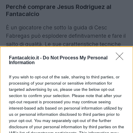
Perché comprare Jesus Rodriguez al
Fantacalcio
È un giocatore che sotto la guida di Cesc
Fabregas può esplodere definitivamente e fare il
salto di qualità. Le sue caratteristiche tecniche
possono essere decisamente utili anche ai
Fantacalcio.it -
Do Not Process My Personal
fantallenatori: può portare bous e allo stesso
Information
tempo portare a casa dei buoni voti. Al
Fantacalcio un quarto slot: ha sicuramente nei
If you wish to opt-out of the sale, sharing to third parties, or
processing of your personal or sensitive information for
piedi qualche bonus, ma non è di certo un
targeted advertising by us, please use the below opt-out
bomber. In chiave Mantra può essere una
section to confirm your selection. Please note that after your
validissima alternativa alle W titolari, soprattutto
opt-out request is processed you may continue seeing
interest-based ads based on personal information utilized by
per chi utilizza moduli con due W in campo.
us or personal information disclosed to third parties prior to
your opt-out. You may separately opt-out of the further
Perché non comprare Jesus Rodriguez al
disclosure of your personal information by third parties on the
Fantacalcio