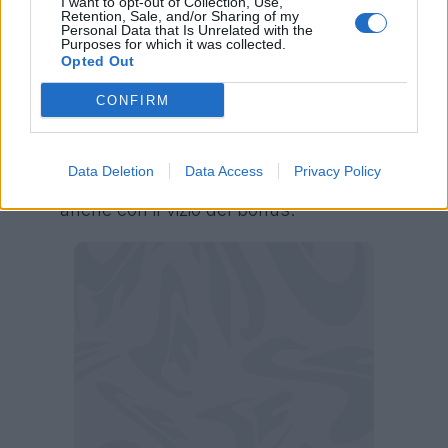
I want to opt-out of Collection, Use,
subentrato, è un'arma ormai fondamentale
Retention, Sale, and/or Sharing of my
Personal Data that Is Unrelated with the
per Pisacane. Può dare fastidio anche alla
Purposes for which it was collected.
Opted Out
Lazio.
CONFIRM
Lazio-Cagliari, il nome per il Fantacalcio
Mantra
Data Deletion
Data Access
Privacy Policy
Marusic
(Dd/Ds/E): Jolly duttile, affidabile e
anche con il vizio del bonus.