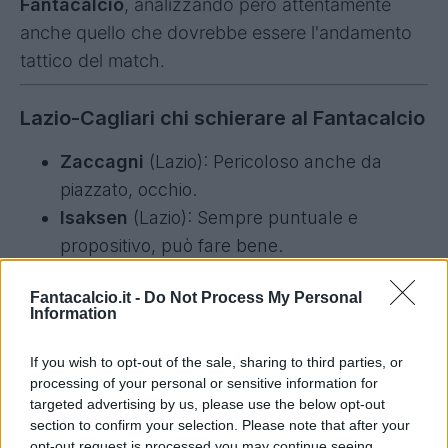
Fantacalcio
, analizzando però attentamente
anche quello che dovrebbe essere l'andamento
tattico del match.
Lazio-Cagliari chi schierare al Fantacalcio
Zaccagni
(Lazio): Pericoloso anche da
piazzato, occhio.
Isaksen
(Lazio): Sempre puntuale e
propositivo, può fare bene.
Dia
(Lazio): Soprattutto in velocità può
Fantacalcio.it -
Do Not Process My Personal
creare problemi.
Information
Se.Esposito
(Cagliari): Si è sbloccato, può
incidere ancora.
If you wish to opt-out of the sale, sharing to third parties, or
processing of your personal or sensitive information for
Lazio-Cagliari, chi non schierare al
targeted advertising by us, please use the below opt-out
Fantacalcio
section to confirm your selection. Please note that after your
opt-out request is processed you may continue seeing