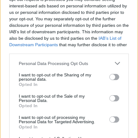
interest-based ads based on personal information utilized by
Vecino
(Lazio): Non al meglio, virate su altri
us or personal information disclosed to third parties prior to
profili.
your opt-out. You may separately opt-out of the further
Luperto
(Cagliari): Parecchio sottotono
disclosure of your personal information by third parties on the
IAB’s list of downstream participants. This information may
nell'ultimo periodo.
also be disclosed by us to third parties on the
IAB’s List of
Ze Pedro
(Cagliari): Occhio ai cartellini.
Downstream Participants
that may further disclose it to other
Adopo
(Cagliari): Tanto lavoro sporco.
third parties.
Personal Data Processing Opt Outs
Fantacalcio, le sorprese di Lazio-Cagliari
I want to opt-out of the Sharing of my
Romagnoli
(Lazio):
Decisivo contro il Pisa,
personal data.
Opted In
offre un rendimento sempre affidabile e
costante. Stavolta occhio però anche alla
I want to opt-out of the Sale of my
Personal Data.
sua capacità di colpire nell'are avversaria.
Opted In
I want to opt-out of processing my
Personal Data for Targeted Advertising.
Opted In
Felici
(Cagliari):
Sempre decisivo da