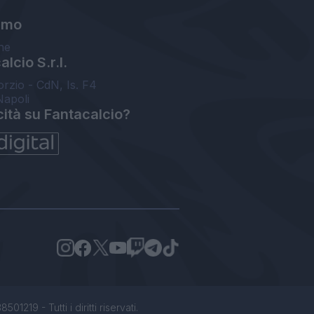
amo
ne
lcio S.r.l.
orzio - CdN, Is. F4
Napoli
cità su Fantacalcio?
1219 - Tutti i diritti riservati.