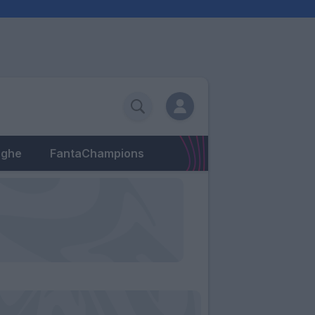
eghe
FantaChampions