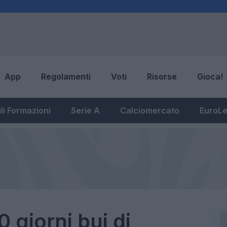
App
Regolamenti
Voti
Risorse
Gioca!
li Formazioni
Serie A
Calciomercato
EuroL
0 giorni bui di