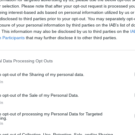
r selection. Please note that after your opt-out request is processed y
eing interest-based ads based on personal information utilized by us or
disclosed to third parties prior to your opt-out. You may separately opt-
Muriel (Getty)
losure of your personal information by third parties on the IAB’s list of
. This information may also be disclosed by us to third parties on the
IA
Participants
that may further disclose it to other third parties.
ante visto fino a inizio marzo? Già, perché è
 la
Lazio
) che l'attaccante della
Fiorentina
non
ni esatti culminati ieri con il 5 secco in pagella
l Data Processing Opt Outs
olo
. E' dalla 28^ giornata che il suo calo
ro insufficienze, zero gol e zero assist all'attivo.
o opt-out of the Sharing of my personal data.
In
ni per tornare il giocatore che tutti
 caso.
o opt-out of the Sale of my Personal Data.
In
to opt-out of processing my Personal Data for Targeted
ing.
In
o opt-out of Collection, Use, Retention, Sale, and/or Sharing