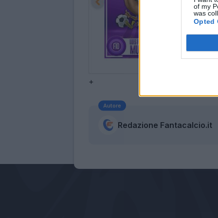
of my P
was col
Opted 
+
Autore
Redazione Fantacalcio.it