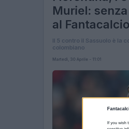
Muriel: senza
al Fantacalci
Il 5 contro il Sassuolo è la 
colombiano
Martedì, 30 Aprile - 11:01
Fantacalci
If you wish 
sensitive in