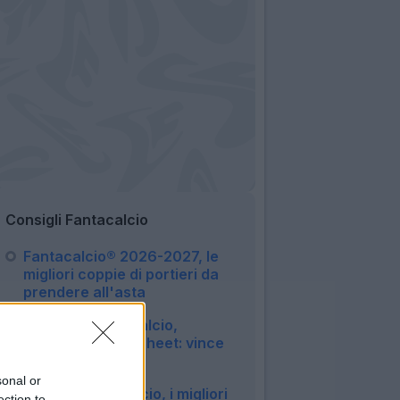
Consigli Fantacalcio
Fantacalcio® 2026-2027, le
migliori coppie di portieri da
prendere all'asta
11:01
Serie A e Fantacalcio,
classifica clean sheet: vince
Butez
08:02
sonal or
Portieri Fantacalcio, i migliori
ection to