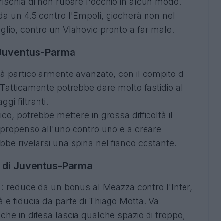
ischia di non rubare l'occhio in alcun modo.
a un 4.5 contro l'Empoli, giocherà non nel
eglio, contro un Vlahovic pronto a far male.
i Juventus-Parma
à particolarmente avanzato, con il compito di
e. Tatticamente potrebbe dare molto fastidio al
gi filtranti.
o, potrebbe mettere in grossa difficoltà il
 propenso all'uno contro uno e a creare
bbe rivelarsi una spina nel fianco costante.
a di Juventus-Parma
 reduce da un bonus al Meazza contro l'Inter,
 e fiducia da parte di Thiago Motta. Va
he in difesa lascia qualche spazio di troppo,