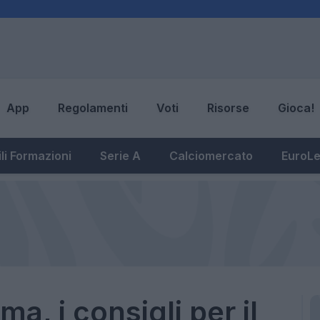
App
Regolamenti
Voti
Risorse
Gioca!
li Formazioni
Serie A
Calciomercato
EuroL
, i consigli per il