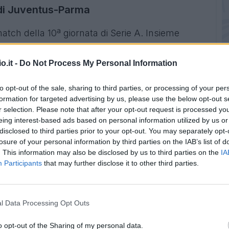
o di Juventus-Parma
ch della 10ª giornata di Serie A. Insieme
nsigli possibili in chiave Fantacalcio
,
 anche quello che dovrebbe essere
o.it -
Do Not Process My Personal Information
to opt-out of the sale, sharing to third parties, or processing of your per
formation for targeted advertising by us, please use the below opt-out s
are al Fantacalcio
r selection. Please note that after your opt-out request is processed y
eing interest-based ads based on personal information utilized by us or
ò dargli nuovamente fiducia, anche se rischia
disclosed to third parties prior to your opt-out. You may separately opt-
la sua propensione all'attacco può fare male al
losure of your personal information by third parties on the IAB’s list of
. This information may also be disclosed by us to third parties on the
IA
Participants
that may further disclose it to other third parties.
manca, ma viene da tre 6.5 in pagella di fila. Le
e più che positive. Che possa essere la volta
l Data Processing Opt Outs
fatica, ma contro la Juve è chiamato ad essere
o opt-out of the Sharing of my personal data.
o del Parma. Può sbloccarsi contro una big.