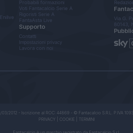
Probabili formazioni
Redazio
Voti Fantacalcio Serie A
Fantaca
Rigoristi Serie A
Enilive
Via G. P
FantaAsta Live
80143, 
Supporto
Pubbli
Contatti
Impostazioni privacy
Lavora con noi
/03/2012 - Iscrizione al ROC: 44869 - © Fantacalcio S.R.L. P.IVA 1093850
PRIVACY
|
COOKIE
|
TERMINI
Fantacalcio è un marchio registrato da Fantacalcio S.r.l.