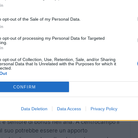
In
ma dietro fa fatica, Delprato fa il centrale e non
 Se in giornata, rischia di portare bonus
o opt-out of the Sale of my Personal Data.
In
suo estro e le sue giocate potrebbero pungere
to opt-out of processing my Personal Data for Targeted
ing.
In
lmente sbloccato ed ora può dare continuità ai
i e le giocate rischiano di fare davvero male al
o opt-out of Collection, Use, Retention, Sale, and/or Sharing
ersonal Data that Is Unrelated with the Purposes for which it
lected.
Out
hierare al Fantacalcio
CONFIRM
itolare, ma spesso dietro non fa bene. Una
lle ultime tre giornate: rischia di andare
Data Deletion
Data Access
Privacy Policy
 pacchetto offensivo della Juventus.
'è sentore di bonus nell'aria. A centrocampo il
l suo potrebbe essere un apporto