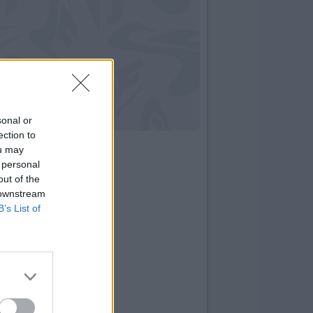
sonal or
ection to
ou may
 personal
out of the
 downstream
B’s List of