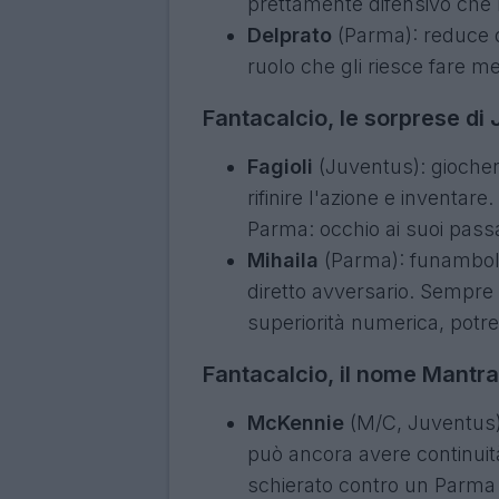
prettamente difensivo che r
Delprato
(Parma): reduce d
ruolo che gli riesce fare m
Fantacalcio, le sorprese d
Fagioli
(Juventus): giocher
rifinire l'azione e inventar
Parma: occhio ai suoi passag
Mihaila
(Parma): funambolic
diretto avversario. Sempre
superiorità numerica, potre
Fantacalcio, il nome Mantr
McKennie
(M/C, Juventus):
può ancora avere continuità
schierato contro un Parma c