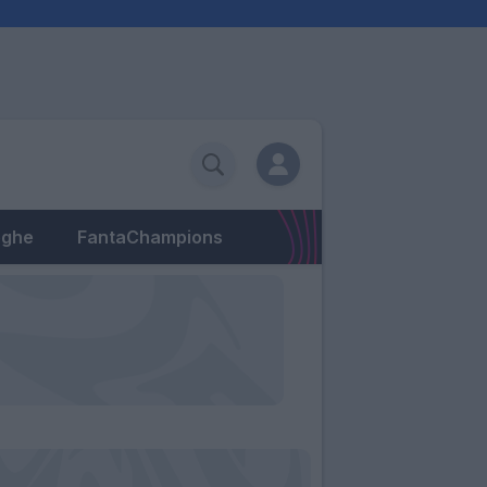
eghe
FantaChampions