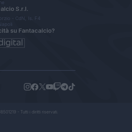
ne
lcio S.r.l.
orzio - CdN, Is. F4
Napoli
cità su Fantacalcio?
1219 - Tutti i diritti riservati.