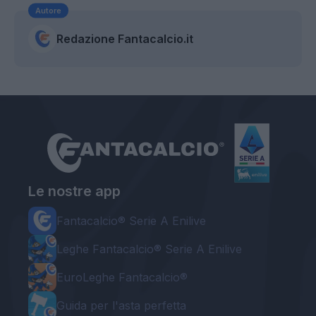
Autore
Redazione Fantacalcio.it
Le nostre app
Fantacalcio® Serie A Enilive
Leghe Fantacalcio® Serie A Enilive
EuroLeghe Fantacalcio®
Guida per l'asta perfetta