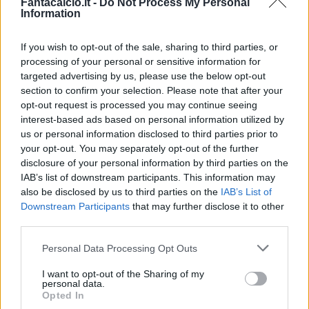
Fantacalcio.it -
Do Not Process My Personal
Information
Prima di tutto, però, la speranza Champions: il
Milan deve affidarsi al suo bomber principe
If you wish to opt-out of the sale, sharing to third parties, or
CONSIGLI
processing of your personal or sensitive information for
targeted advertising by us, please use the below opt-out
section to confirm your selection. Please note that after your
FANTACALCI
opt-out request is processed you may continue seeing
interest-based ads based on personal information utilized by
us or personal information disclosed to third parties prior to
your opt-out. You may separately opt-out of the further
O 38.A
disclosure of your personal information by third parties on the
IAB’s list of downstream participants. This information may
also be disclosed by us to third parties on the
IAB’s List of
GIORNATA
Downstream Participants
that may further disclose it to other
third parties.
Personal Data Processing Opt Outs
I want to opt-out of the Sharing of my
personal data.
Opted In
5 ATTACCANTI DA SCHIERARE