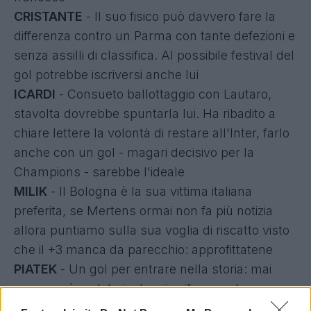
CRISTANTE
- Il suo fisico può davvero fare la
differenza contro un Parma con tante defezioni e
senza assilli di classifica. Al possibile festival del
gol potrebbe iscriversi anche lui
ICARDI
- Consueto ballottaggio con Lautaro,
stavolta dovrebbe spuntarla lui. Ha ribadito a
chiare lettere la volontà di restare all'Inter, farlo
anche con un gol - magari decisivo per la
Champions - sarebbe l'ideale
MILIK
- Il Bologna è la sua vittima italiana
preferita, se Mertens ormai non fa più notizia
allora puntiamo sulla sua voglia di riscatto visto
che il +3 manca da parecchio: approfittatene
PIATEK
- Un gol per entrare nella storia: mai
nessuno è andato in doppia cifra con due
squadre diverse nello stesso torneo di Serie A.