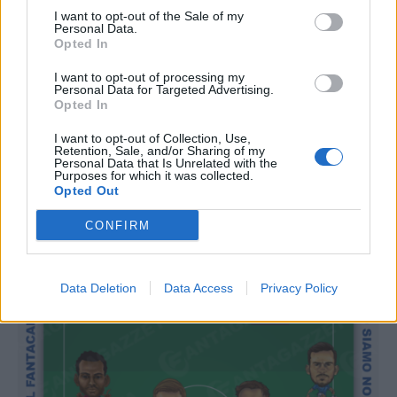
5 ATTACCANTI DA NON SCHIERARE
I want to opt-out of the Sale of my
Personal Data.
5 CENTROCAMPISTI DA SCHIERARE
Opted In
5 CENTROCAMPISTI DA NON SCHIERARE
I want to opt-out of processing my
5 DIFENSORI DA SCHIERARE
Personal Data for Targeted Advertising.
Opted In
5 DIFENSORI DA NON SCHIERARE
I want to opt-out of Collection, Use,
PORTIERI, CHI SCHIERARE AL FANTACALCIO
Retention, Sale, and/or Sharing of my
Personal Data that Is Unrelated with the
LE 11 SORPRESE DA SCHIERARE
Purposes for which it was collected.
Opted Out
CONFIRM
Data Deletion
Data Access
Privacy Policy