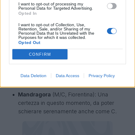
I want to opt-out of processing my
Fiorentina, soprattutto nel gioco aereo.
Personal Data for Targeted Advertising.
Opted In
I want to opt-out of Collection, Use,
Retention, Sale, and/or Sharing of my
Personal Data that Is Unrelated with the
Dodò
(Fiorentina): Senza dubbio uno dei
Purposes for which it was collected.
migliori in casa Fiorentina in questa
Opted Out
stagione, ma ancora 0 gol in campionato.
CONFIRM
Potrebbe rendersi pericoloso.
Udinese-Fiorentina, il nome per il
Data Deletion
Data Access
Privacy Policy
Fantacalcio Mantra
Mandragora
(M/C, Fiorentina): Una
certezza in questo momento, da poter
schierare serenamente anche come C.