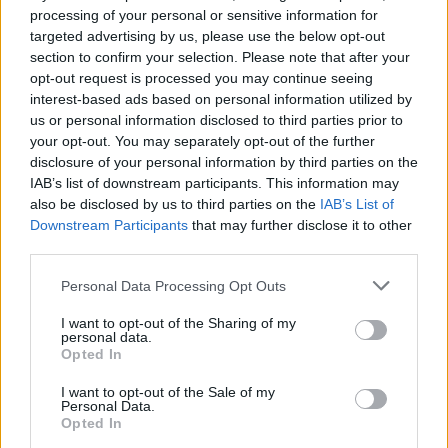
processing of your personal or sensitive information for
Udinese-Fiorentina, chi non schierare al
targeted advertising by us, please use the below opt-out
Fantacalcio
section to confirm your selection. Please note that after your
opt-out request is processed you may continue seeing
interest-based ads based on personal information utilized by
Kabasele
(Udinese): Occhio agli errori in
us or personal information disclosed to third parties prior to
costruzione.
your opt-out. You may separately opt-out of the further
Giannetti
(Udinese): Potrebbe soffrire non
disclosure of your personal information by third parties on the
IAB’s list of downstream participants. This information may
poco contro Kean.
also be disclosed by us to third parties on the
IAB’s List of
Richardson
(Fiorentina): Tanto lavoro
Downstream Participants
that may further disclose it to other
sporco senza palla, attenzione ai cartellini.
third parties.
Pongracic
(Fiorentina): In affanno nel gioco
Personal Data Processing Opt Outs
aereo.
I want to opt-out of the Sharing of my
personal data.
Fantacalcio, le sorprese di Udinese-
Opted In
Fiorentina
I want to opt-out of the Sale of my
Personal Data.
Atta
(Udinese): I suoi inserimenti
Opted In
potrebbero dare parecchio fastidio alla