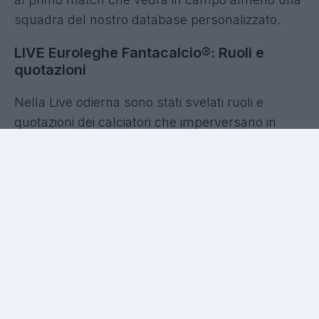
squadra del nostro database personalizzato.
LIVE Euroleghe Fantacalcio®: Ruoli e
quotazioni
Nella Live odierna sono stati svelati ruoli e
quotazioni dei calciatori che imperversano in
tutta Europa. Al solito trio Kane, Haaland e
Mbappé, si aggiungono i ragazzi terribili Yamal e
Olise. Senza dimenticare Luis Diaz e Lautaro
Martinez.
In difesa anche in Euroleghe domina
Dimarco,
il terzino dell'Inter al momento non ha
rivali in Europa e interpreta il ruolo nella maniera
più offensiva del termine. Sono stati spiegati i
criteri che hanno portato alla scelta delle 37
squadre, tutte le novità dell'App Euroleghe