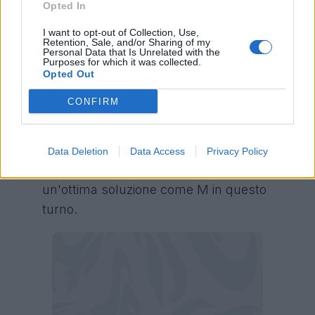
Opted In
I want to opt-out of Collection, Use,
Retention, Sale, and/or Sharing of my
N'Dri
(Lecce): Funambolico nell'uno contro
Personal Data that Is Unrelated with the
Purposes for which it was collected.
uno, può sicuramente dare fastidio alla
Opted Out
difesa della Lazio.
CONFIRM
Lazio-Lecce, il nome per il Fantacalcio
Mantra
Data Deletion
Data Access
Privacy Policy
Rovella
(M/C, Lazio): Affidabile per MV, è
un'ottima soluzione come M in questo
turno.