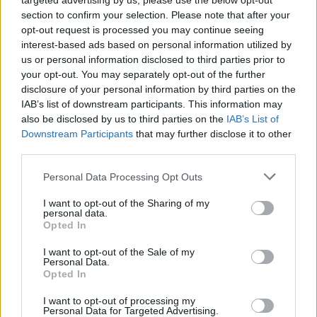
targeted advertising by us, please use the below opt-out
section to confirm your selection. Please note that after your
Tavares
(Lazio): Ha dimostrato di non
opt-out request is processed you may continue seeing
essere ancor al meglio fisicamente, meglio
interest-based ads based on personal information utilized by
non schierarlo.
us or personal information disclosed to third parties prior to
your opt-out. You may separately opt-out of the further
Romagnoli
(Lazio): Può fare fatica su
disclosure of your personal information by third parties on the
Krstovic.
IAB’s list of downstream participants. This information may
Guilbert
(Lecce): In grande sofferenza su
also be disclosed by us to third parties on the
IAB’s List of
Downstream Participants
that may further disclose it to other
Zaccagni.
third parties.
Ramadani
(Lecce): Non fatevi ingannare
dal gioiello nell'ultima di campionato,
Personal Data Processing Opt Outs
puntate su altri.
I want to opt-out of the Sharing of my
personal data.
Opted In
Fantacalcio, le sorprese di Lazio-Lecce
I want to opt-out of the Sale of my
Dia
(Lazio): Potrebbe fare malissimo al
Personal Data.
Opted In
Lecce con i suoi scatti continui in verticale.
Occhio anche al gioco aereo.
I want to opt-out of processing my
Personal Data for Targeted Advertising.