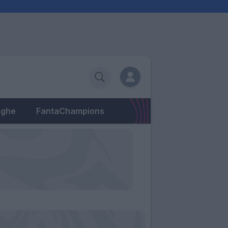
eghe
FantaChampions