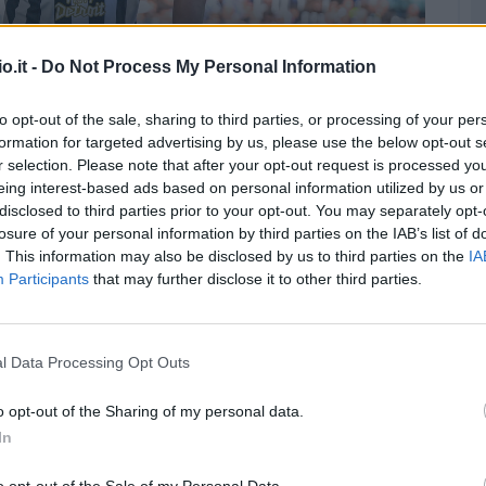
 per la 38a giornata di Serie A (©LaPresse)
o.it -
Do Not Process My Personal Information
ma anche profili che potrebbero fare male in
to opt-out of the sale, sharing to third parties, or processing of your per
formation for targeted advertising by us, please use the below opt-out s
 importanti, di rilievo, che però, per un
r selection. Please note that after your opt-out request is processed y
 di non soddisfare le attese in questa 38
a
eing interest-based ads based on personal information utilized by us or
tre possibile trappole
per questo turno di
disclosed to third parties prior to your opt-out. You may separately opt-
losure of your personal information by third parties on the IAB’s list of
. This information may also be disclosed by us to third parties on the
IA
Participants
that may further disclose it to other third parties.
l Data Processing Opt Outs
o opt-out of the Sharing of my personal data.
In
o opt-out of the Sale of my Personal Data.