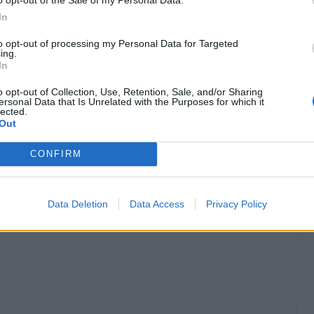
In
to opt-out of processing my Personal Data for Targeted
r la 38a giornata di Serie A
ing.
In
o opt-out of Collection, Use, Retention, Sale, and/or Sharing
ersonal Data that Is Unrelated with the Purposes for which it
lected.
randi condizioni fisiche, il Torino si chiuderà e
Out
CONFIRM
tiamo possa tornare in panchina. Non in
to a chiudere a 0 gol.
Data Deletion
Data Access
Privacy Policy
giocare poco o nulla, virate direttamente su