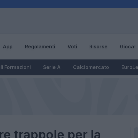
App
Regolamenti
Voti
Risorse
Gioca!
li Formazioni
Serie A
Calciomercato
EuroL
re trappole per la