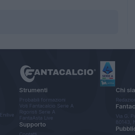
Strumenti
Chi si
Probabili formazioni
Redazio
Voti Fantacalcio Serie A
Fantaca
Rigoristi Serie A
Enilive
Via G. P
FantaAsta Live
80143, 
Supporto
Pubbli
Contatti