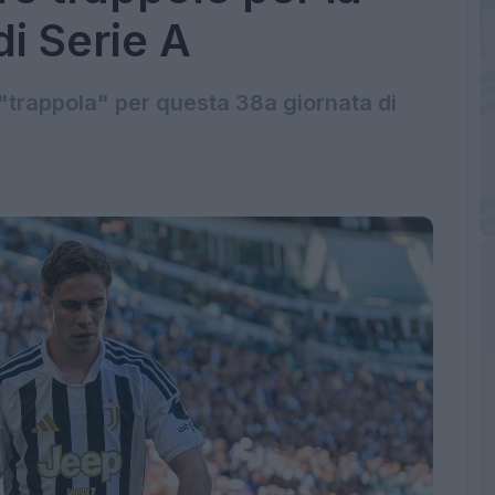
di Serie A
i "trappola" per questa 38a giornata di