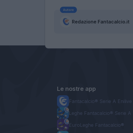
Autore
Redazione Fantacalcio.it
Le nostre app
Fantacalcio® Serie A Enilive
Leghe Fantacalcio® Serie A 
EuroLeghe Fantacalcio®