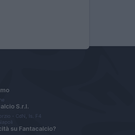
amo
ne
lcio S.r.l.
orzio - CdN, Is. F4
Napoli
cità su Fantacalcio?