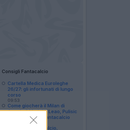
Consigli Fantacalcio
Cartella Medica Euroleghe
26/27: gli infortunati di lungo
corso
09:53
Come giocherà il Milan di
Amorim? Modulo, Leao, Pulisic
e consigli per il Fantacalcio
15:00
Serie A e Fantacalcio,