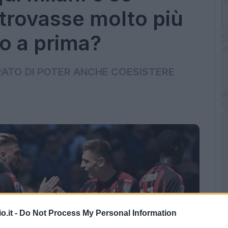
 trovasse molto più
to a prima?
ATO DI POTER ANCHE COESISTERE
o.it -
Do Not Process My Personal Information