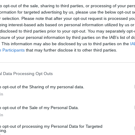
to opt-out of the sale, sharing to third parties, or processing of your per
formation for targeted advertising by us, please use the below opt-out s
r selection. Please note that after your opt-out request is processed y
el Castillejo (getty)
eing interest-based ads based on personal information utilized by us or
disclosed to third parties prior to your opt-out. You may separately opt-
losure of your personal information by third parties on the IAB’s list of
Samu
Castillejo
è salito a quattro reti stagionali,
. This information may also be disclosed by us to third parties on the
IA
stanza da Kessie e due da Suso. Tutto
Participants
that may further disclose it to other third parties.
urabile, per lo spagnolo, che dopo un inizio
zio, diventando il vero jolly offensivo di Gattuso.
so di necessità, via via l'ex Villarreal ha iniziato
l Data Processing Opt Outs
tri ruoli offensivi. E dopo
Empoli, Sassuolo e
o opt-out of the Sharing of my personal data.
he contro i ducali.
In
tica, oltre che per la rapidità e la capacità di
a fase difficile, in cui il gioco latita, Gattuso lo
o opt-out of the Sale of my Personal Data.
In
o visto nella fase centrale della stagione ormai
so accendere la miccia con giocate
to opt-out of processing my Personal Data for Targeted
ing.
Castillejo
, da questo punto di vista, pur non