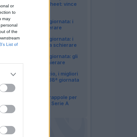
classifica clean sheet: vince
sonal or
Butez
ection to
08:02
ou may
Fantacalcio, 38^ giornata: i
 personal
difensori da schierare
out of the
09:38
 downstream
Fantacalcio, 38^ giornata: i
centrocampisti da schierare
B’s List of
09:34
Fantacalcio, 38^ giornata: gli
attaccanti da schierare
09:28
Portieri Fantacalcio, i migliori
e i peggiori della 38ª giornata
di Serie A
09:12
Fantacalcio: tre trappole per
la 38a giornata di Serie A
09:01