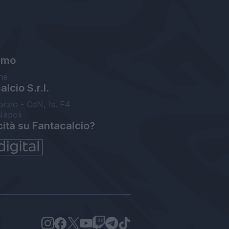
amo
ne
lcio S.r.l.
orzio - CdN, Is. F4
Napoli
cità su Fantacalcio?