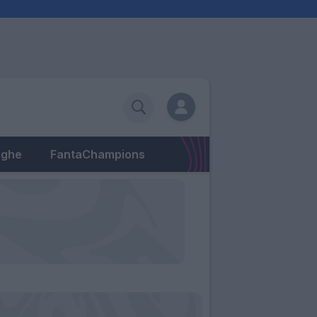
eghe
FantaChampions