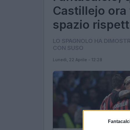
Castillejo ora
spazio rispet
LO SPAGNOLO HA DIMOSTR
CON SUSO
Lunedì, 22 Aprile - 12:28
Fantacalci