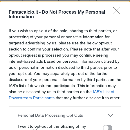
inaspettata. Ecco qui la classifica dei bonus da
calcio da fermo, sia gol che assist. Alla terza
Fantacalcio.it -
Do Not Process My Personal
Information
giornata sono già tre le reti siglate da punizione.
1 gol
If you wish to opt-out of the sale, sharing to third parties, or
Aleksandar Kolarov, Roma
processing of your personal or sensitive information for
Miguel Veloso, Verona
targeted advertising by us, please use the below opt-out
section to confirm your selection. Please note that after your
Domenico Berardi, Sassuolo
opt-out request is processed you may continue seeing
1 assist da fermo
interest-based ads based on personal information utilized by
Erick Pulgar, Bologna
us or personal information disclosed to third parties prior to
your opt-out. You may separately opt-out of the further
Rodrigo De Paul, Udinese
disclosure of your personal information by third parties on the
Luis Alberto, Lazio
IAB’s list of downstream participants. This information may
Mario Rui, Napoli
also be disclosed by us to third parties on the
IAB’s List of
Downstream Participants
that may further disclose it to other
Josè Callejon, Napoli
third parties.
Daniele Baselli, Torino
Nicola Sansone, Bologna
Personal Data Processing Opt Outs
Sandro Tonali, Brescia
I want to opt-out of the Sharing of my