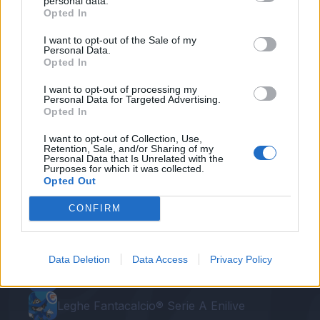
personal data.
Luca Cigarini, Cagliari
Opted In
Lorenzo Pellegrini, Roma
I want to opt-out of the Sale of my
Personal Data.
Opted In
Autore
I want to opt-out of processing my
Redazione Fantacalcio.it
Personal Data for Targeted Advertising.
Opted In
I want to opt-out of Collection, Use,
Retention, Sale, and/or Sharing of my
Personal Data that Is Unrelated with the
Purposes for which it was collected.
Opted Out
CONFIRM
Le nostre app
Data Deletion
Data Access
Privacy Policy
Fantacalcio® Serie A Enilive
Leghe Fantacalcio® Serie A Enilive