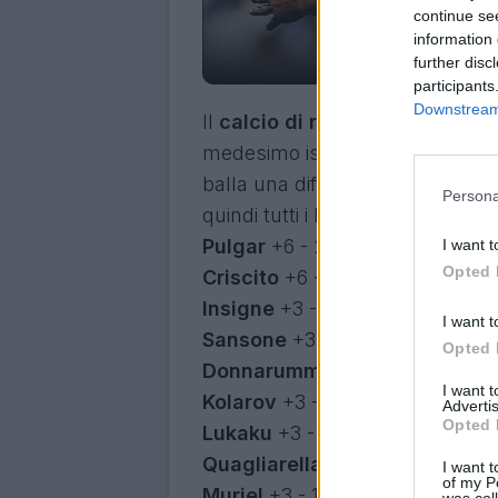
continue se
information 
Cri
further disc
participants
Downstream 
Il
calcio di rigore
, un aspetto d
medesimo istante al fantallenat
balla una differenza di sei punti, 
Persona
quindi tutti i bonus da calcio di
Pulgar
+6 - 2 segnati
I want t
Opted 
Criscito
+6 - 2 segnati
Insigne
+3 - 1 segnato
I want t
Sansone
+3 - 1 segnato
Opted 
Donnarumma Al.
+3 - 1 segnat
I want 
Kolarov
+3 - 1 segnato
Advertis
Opted 
Lukaku
+3 - 1 segnato
Quagliarella
+3 - 1 segnato
I want t
of my P
Muriel
+3 - 1 segnato