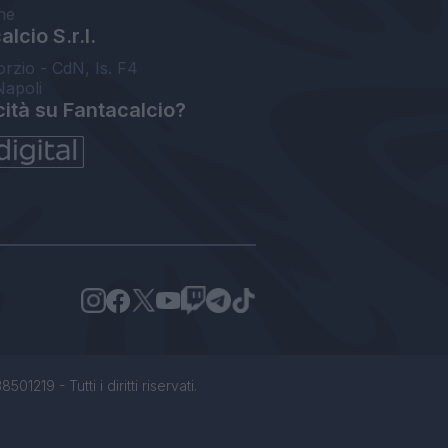
ne
lcio S.r.l.
orzio - CdN, Is. F4
Napoli
cità su Fantacalcio?
1219 - Tutti i diritti riservati.