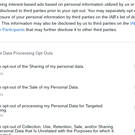
eing interest-based ads based on personal information utilized by us or
disclosed to third parties prior to your opt-out. You may separately opt-
scito (Getty Images)
losure of your personal information by third parties on the IAB’s list of
. This information may also be disclosed by us to third parties on the
IA
Participants
that may further disclose it to other third parties.
el gioco del calcio che da gioia e terrore nel
ore che ha puntato sul rigorista perchè sa che
tra +3 e -3 o tra +3 e -1 per i portieri. Ecco
l Data Processing Opt Outs
 rigore per questa stagione partendo da chi tira.
o opt-out of the Sharing of my personal data.
In
o opt-out of the Sale of my Personal Data.
In
o
to opt-out of processing my Personal Data for Targeted
ing.
In
o opt-out of Collection, Use, Retention, Sale, and/or Sharing
ersonal Data that Is Unrelated with the Purposes for which it