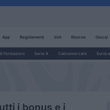
App
Regolamenti
Voti
Risorse
Gioca!
li Formazioni
Serie A
Calciomercato
EuroL
utti i bonus e i