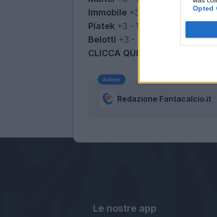
was col
Opted 
Immobile
+3 - 1 segnato
Piatek
+3 - 1 segnato
Belotti
+3 - 1 segnato
CLICCA QUI PER CONOSCERE T
Autore
Redazione Fantacalcio.it
Le nostre app