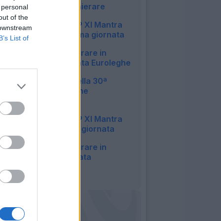
attaccanti da schierare
 personal
12:22
out of the
Euroleghe, la TOP XI Mantra
 downstream
per la trentunesima giornata
B’s List of
11:42
Portieri, chi schierare in
questa 31ª giornata Euroleghe
14:25
Le 15 sorprese della 30ª
Giornata Euroleghe
Fantacalcio
13:42
Euroleghe, la TOP XI Mantra
per la trentesima giornata
11:16
Portieri, chi schierare in
questa 30ª giornata
Euroleghe
09:44