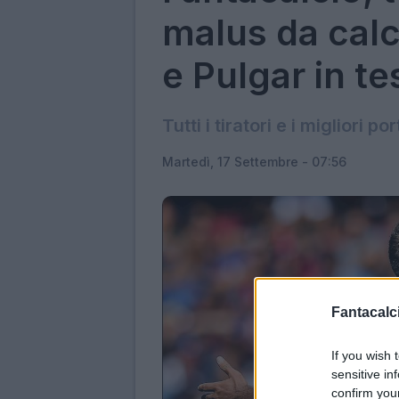
malus da calci
e Pulgar in te
Tutti i tiratori e i migliori po
Martedì, 17 Settembre - 07:56
Fantacalci
If you wish 
sensitive in
confirm you