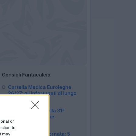
Consigli Fantacalcio
Cartella Medica Euroleghe
26/27: gli infortunati di lungo
corso
09:53
Le 15 sorprese della 31ª
Giornata Euroleghe
sonal or
Fantacalcio
ection to
12:35
Euroleghe, 31ª Giornata: 5
ou may