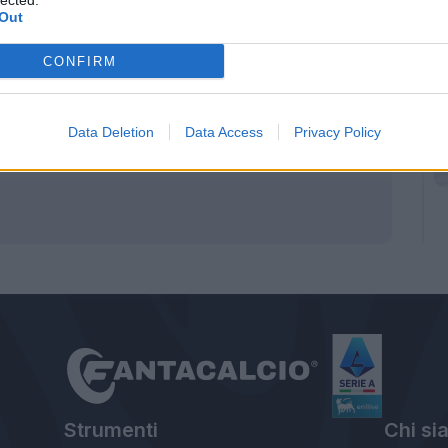
lected.
Out
CONFIRM
UTTI I RIGORISTI DELLA SERIE A
Data Deletion
Data Access
Privacy Policy
Strumenti
Chi si