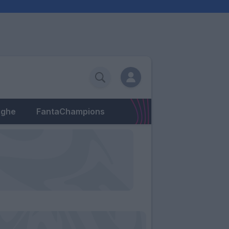
eghe
FantaChampions