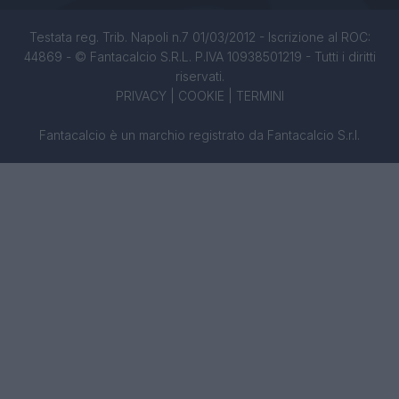
Testata reg. Trib. Napoli n.7 01/03/2012 - Iscrizione al ROC:
44869 - © Fantacalcio S.R.L. P.IVA 10938501219 - Tutti i diritti
riservati.
PRIVACY
|
COOKIE
|
TERMINI
Fantacalcio è un marchio registrato da Fantacalcio S.r.l.