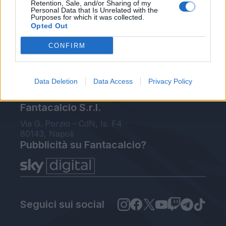
Voti Fantacalcio Serie A
Retention, Sale, and/or Sharing of my
Personal Data that Is Unrelated with the
Rigoristi Serie A
Purposes for which it was collected.
FantaAsta Live
Opted Out
Supporto
CONFIRM
Contatti
Impostazioni privacy
Lavora con noi
Chi siamo
Data Deletion
Data Access
Privacy Policy
Redazione
Fantacalcio S.r.l.
Via G. Porzio - CdN, Is. F4
80143, Napoli
Pubblicità su Fantacalcio?
Seguici sui social