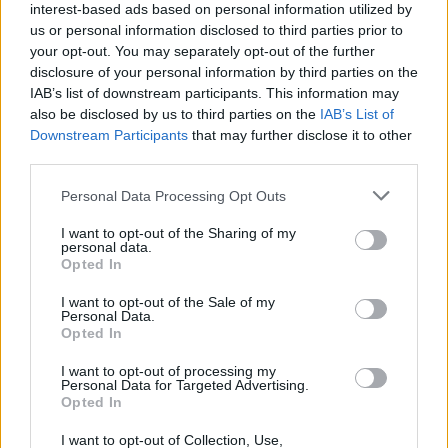
interest-based ads based on personal information utilized by
us or personal information disclosed to third parties prior to
your opt-out. You may separately opt-out of the further
disclosure of your personal information by third parties on the
IAB’s list of downstream participants. This information may
also be disclosed by us to third parties on the
IAB’s List of
Le nostre app
Downstream Participants
that may further disclose it to other
third parties.
Fantacalcio® Serie A Enilive
Personal Data Processing Opt Outs
Leghe Fantacalcio® Serie A Enilive
I want to opt-out of the Sharing of my
EuroLeghe Fantacalcio®
personal data.
Opted In
Guida per l'asta perfetta
I want to opt-out of the Sale of my
Personal Data.
FantaAsta Live
Opted In
FantaAsta Buzz
I want to opt-out of processing my
Personal Data for Targeted Advertising.
Strumenti
Opted In
Probabili formazioni
I want to opt-out of Collection, Use,