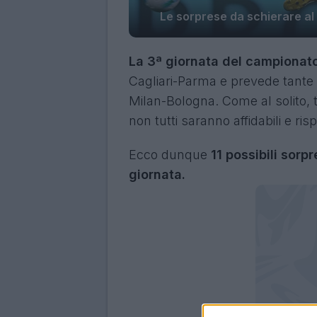
Le sorprese da schierare al 
La 3ª giornata del campionato
Cagliari-Parma e prevede tante 
Milan-Bologna. Come al solito,
non tutti saranno affidabili e ri
Ecco dunque
11 possibili sorp
giornata.