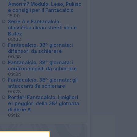
Amorim? Modulo, Leao, Pulisic
e consigli per il Fantacalcio
15:00
Serie A e Fantacalcio,
classifica clean sheet: vince
Butez
08:02
Fantacalcio, 38^ giornata: i
difensori da schierare
09:38
Fantacalcio, 38^ giornata: i
centrocampisti da schierare
09:34
Fantacalcio, 38^ giornata: gli
attaccanti da schierare
09:28
Portieri Fantacalcio, i migliori
e i peggiori della 38ª giornata
di Serie A
09:12