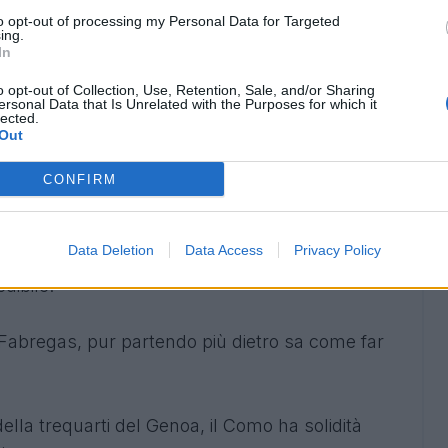
an alla prima, si è subito calato bene: arma in
to opt-out of processing my Personal Data for Targeted
ing.
In
o di Wesley, ha le qualità per mettere in crisi
o opt-out of Collection, Use, Retention, Sale, and/or Sharing
ersonal Data that Is Unrelated with the Purposes for which it
lected.
Out
uò essere la spalla ideale di Pellegrino per
CONFIRM
liari.
Data Deletion
Data Access
Privacy Policy
 Davis, il Pisa dietro è solido ma è la classica
dibile.
i Fabregas, pur partendo più dietro sa come far
 della trequarti del Genoa, il Como ha solidità