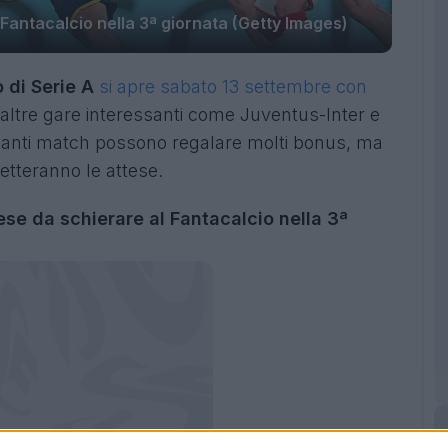
Fantacalcio nella 3ª giornata (Getty Images)
 di Serie A
si apre sabato 13 settembre con
altre gare interessanti come Juventus-Inter e
 tanti match possono regalare molti bonus, ma
spetteranno le attese.
rese da schierare al Fantacalcio nella 3ª