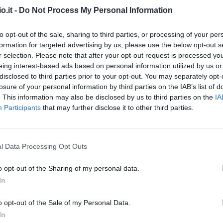
o.it -
Do Not Process My Personal Information
to opt-out of the sale, sharing to third parties, or processing of your per
formation for targeted advertising by us, please use the below opt-out s
3^ GIORNATA
r selection. Please note that after your opt-out request is processed y
eing interest-based ads based on personal information utilized by us or
disclosed to third parties prior to your opt-out. You may separately opt-
 E DA EVITARE
losure of your personal information by third parties on the IAB’s list of
. This information may also be disclosed by us to third parties on the
IA
Participants
that may further disclose it to other third parties.
due, con soli due malus subiti contro Atalanta e
l Data Processing Opt Outs
e.
o opt-out of the Sharing of my personal data.
In
vo a Napoli, da quinto a tutta fascia col Parma
o opt-out of the Sale of my Personal Data.
In