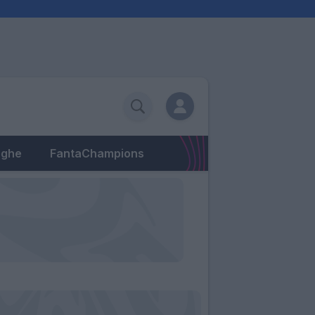
eghe
FantaChampions