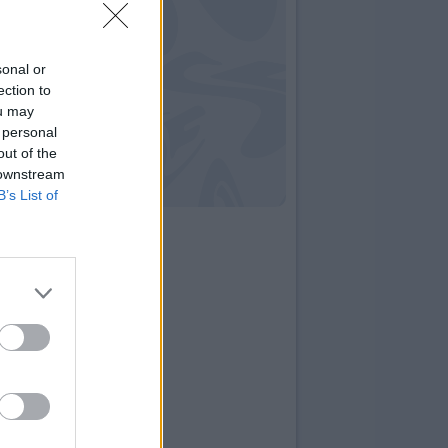
sonal or
ection to
ou may
 personal
out of the
 downstream
B’s List of