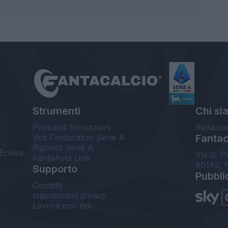
Strumenti
Chi si
Probabili formazioni
Redazio
Voti Fantacalcio Serie A
Fantaca
Rigoristi Serie A
Enilive
Via G. P
FantaAsta Live
80143, 
Supporto
Pubbli
Contatti
Impostazioni privacy
Lavora con noi