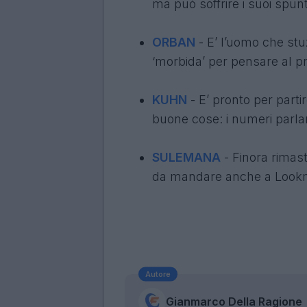
ma può soffrire i suoi spunt
ORBAN
- E’ l’uomo che stuz
‘morbida’ per pensare al p
KUHN
- E’ pronto per parti
buone cose: i numeri parla
SULEMANA
- Finora rimast
da mandare anche a Lookm
Autore
Gianmarco Della Ragione