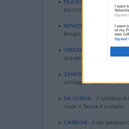
PEZZELLA
- Assist col Mil
I want 
più contro il Verona.
Advertis
Opted 
RENSCH
- Occasione al post
I want t
of my P
Biraghi.
was col
Opted 
ORISTANIO
- Gara da ex, p
scardinare i centrali del Cag
ZANIOLO
- Esordio vicino a
scheggia impazzita impreve
DA CUNHA
- Il tuttofare d
male: il Genoa è avvisato.
CARBONI
- Il più delizioso