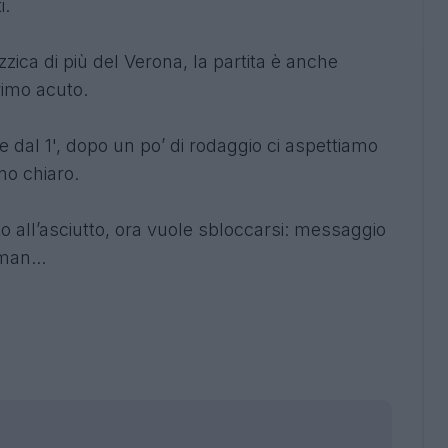
i.
zica di più del Verona, la partita è anche
rimo acuto.
re dal 1', dopo un po’ di rodaggio ci aspettiamo
no chiaro.
o all’asciutto, ora vuole sbloccarsi: messaggio
an...