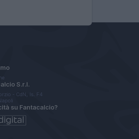
amo
ne
lcio S.r.l.
orzio - CdN, Is. F4
Napoli
cità su Fantacalcio?