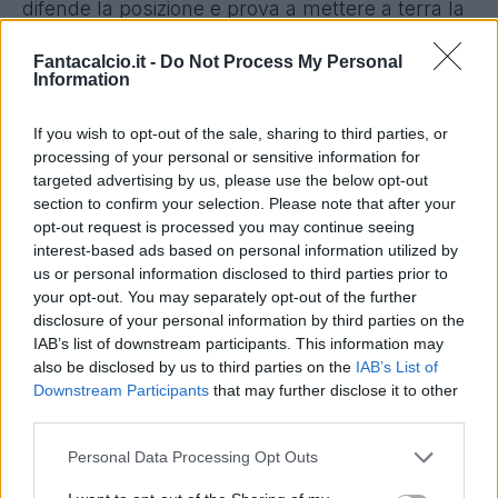
difende la posizione e prova a mettere a terra la
palla. ci riesce solo parzialmente, ma
Fantacalcio.it -
Do Not Process My Personal
nonostante la sbavatura del controllo il pallone
Information
resta nel possesso del giocatore ed è lui a
scegliere volutamente di lasciarlo al meglio
If you wish to opt-out of the sale, sharing to third parties, or
processing of your personal or sensitive information for
piazzato compagno. Ed è quindi chiaramente
targeted advertising by us, please use the below opt-out
assist secondo quanto prescrive il
Regolamento
section to confirm your selection. Please note that after your
ufficiale sugli assis
t.
opt-out request is processed you may continue seeing
interest-based ads based on personal information utilized by
Punto 3c
- Volontarietà: se il tiro arriva a seguito
us or personal information disclosed to third parties prior to
di un servizio palesemente involontario o
your opt-out. You may separately opt-out of the further
fortunoso di un compagno, l'assist non va
disclosure of your personal information by third parties on the
IAB’s list of downstream participants. This information may
assegnato. Se invece il tocco, seppur
also be disclosed by us to third parties on the
IAB’s List of
interpretabile come un passaggio involontario,
è
Downstream Participants
that may further disclose it to other
atto a proseguire l'azione e avvantaggia in
third parties.
maniera sostanziale il giocatore che anticipa
Personal Data Processing Opt Outs
l'intervento del compagno e va in rete, l'assist