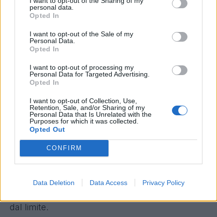
I want to opt-out of the Sharing of my
viene assegnato
.
personal data.
Opted In
****
Gol Zapata
I want to opt-out of the Sale of my
Personal Data.
Palla a mezz'altezza al limite per Freuler che
Opted In
tenta il tiro, il pallone finisce a Zapata che è da
I want to opt-out of processing my
solo davanti a Strakosha e segna. Niente assist
Personal Data for Targeted Advertising.
Opted In
poichè quello di Freuler è chiaramente un
tentativo di tiro (Punto 3 del Regolamento Fg).
I want to opt-out of Collection, Use,
Retention, Sale, and/or Sharing of my
Meno dubbio il caso di
Freuler
in occasione del
Personal Data that Is Unrelated with the
Purposes for which it was collected.
gol di Zapata, equiparabile inoltre al mancato
Opted Out
assist a
Rogerio
per Ferrari. Come spiegato
CONFIRM
tante altre volte, quando il servizio ad un
compagno nasce da un tentativo di tiro evidente
non è considerato assist. E in questo caso è
Data Deletion
Data Access
Privacy Policy
chiara l'intenzione di Freuler di cercare la porta
dal limite.