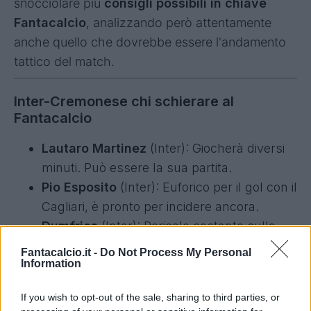
snocciolare più
consigli possibili in chiave
Fantacalcio
, analizzando però attentamente
anche quello che dovrebbe essere l'andamento
tattico del match.
Inter-Cremonese chi schierare al
Fantacalcio
Lautaro Martinez
(Inter): Giocherà diversi
minuti. Può essere la sua partita.
Pio Esposito
(Inter): Euforico per il gol con il
Cagliari, è pronto per incidere ancora.
Dumfries
(Inter): Pericolo costante sulla
destra, occhio al gioco aereo.
Fantacalcio.it -
Do Not Process My Personal
Information
Vazquez
(Cremonese): Spesso in questi
grandi palcoscenici si esalta.
If you wish to opt-out of the sale, sharing to third parties, or