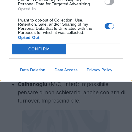
Personal Data for Targeted Advertising.
differenza in maniera concreta.
Opted In
I want to opt-out of Collection, Use,
Retention, Sale, and/or Sharing of my
Personal Data that Is Unrelated with the
Purposes for which it was collected.
Bonazzoli
(Cremonese): A San Siro ha già
Opted Out
timbrato in questa stagione, in grande stile
CONFIRM
tra l'altro. Ha la qualità per ripetersi.
Inter-Cremonese, il nome per il
Data Deletion
Data Access
Privacy Policy
Fantacalcio Mantra
Calhanoglu
(M/C, Inter): Impossibile
pensare di non schierarlo, anche con aria di
turnover. Imprescindibile.