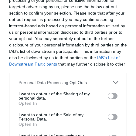
processing of your personal or sensitive information for
Inter-Cremonese, chi non schierare al
targeted advertising by us, please use the below opt-out
Fantacalcio
section to confirm your selection. Please note that after your
opt-out request is processed you may continue seeing
Luis Henrique
(Inter): Non sta brillando,
interest-based ads based on personal information utilized by
anzi. Virate su altri profili.
us or personal information disclosed to third parties prior to
your opt-out. You may separately opt-out of the further
Bianchetti
(Cremonese): In grosso affanno
disclosure of your personal information by third parties on the
in costruzione.
IAB’s list of downstream participants. This information may
Pezzella
(Cremonese): Soffrirà tanto la
also be disclosed by us to third parties on the
IAB’s List of
Downstream Participants
that may further disclose it to other
fisicità di Dumfries.
third parties.
Terracciano
(Cremonese): In difficoltà negli
1vs1.
Personal Data Processing Opt Outs
I want to opt-out of the Sharing of my
Fantacalcio, le sorprese di Inter-
personal data.
Cremonese
Opted In
I want to opt-out of the Sale of my
Bonny
(Inter): Avrà finalmente diversi
Personal Data.
Opted In
minuti a disposizione. Il bonus
sembrerebbe in arrivo, è pronto a fare la
I want to opt-out of processing my