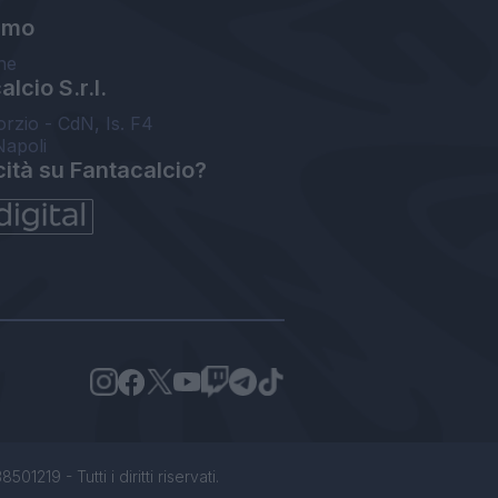
amo
ne
lcio S.r.l.
orzio - CdN, Is. F4
Napoli
cità su Fantacalcio?
1219 - Tutti i diritti riservati.