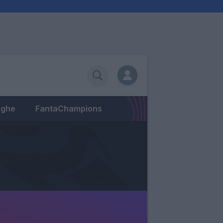
eghe
FantaChampions