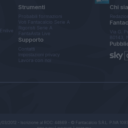
Strumenti
Chi si
Probabili formazioni
Redazio
Voti Fantacalcio Serie A
Fantaca
Rigoristi Serie A
Enilive
Via G. P
FantaAsta Live
80143, 
Supporto
Pubbli
Contatti
Impostazioni privacy
Lavora con noi
/03/2012 - Iscrizione al ROC: 44869 - © Fantacalcio S.R.L. P.IVA 1093850