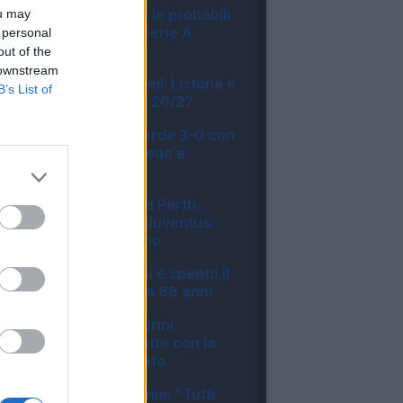
Asta Fantacalcio, le probabili
ou may
formazioni della Serie A
 personal
Enilive 2026/27
out of the
06:16
 downstream
Fantacalcio® Unveil: Listone e
B’s List of
novità App Leghe 26/27
07:47
Disastro Milan, perde 3-0 con
il Chelsea: male Leao e
Camarda
16:23
L'Inter festeggia a Perth,
vittoria contro la Juventus:
cronaca e tabellino
15:18
Lutto per Messi, si è spento il
papà Jorge: aveva 68 anni
16:34
UFFICIALE - Pellegrini
prolunga il contratto con la
Roma: il comunicato
13:11
Juventus, McKennie: "Tutti