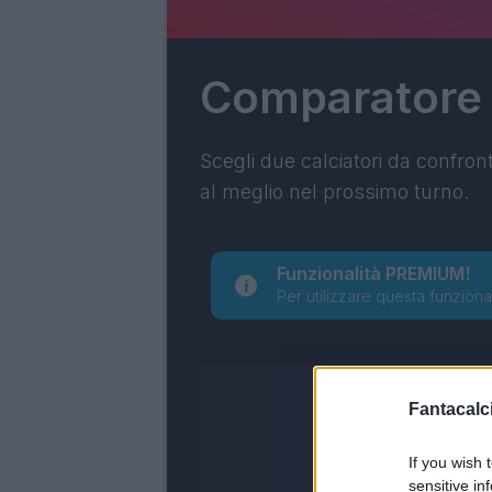
Comparatore
Scegli due calciatori da confron
al meglio nel prossimo turno.
Funzionalità PREMIUM!
Per utilizzare questa funziona
Fantacalci
If you wish 
sensitive in