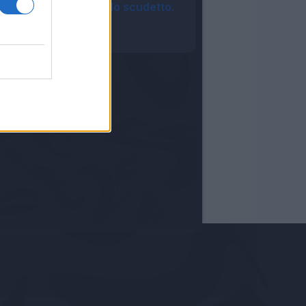
possono vincere lo scudetto.
Il futuro..."
11:35