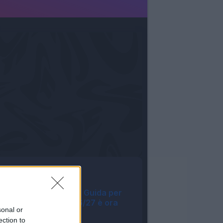
Tutte le notizie
Fantacalcio® - La Guida per
l'asta perfetta 26/27 è ora
sonal or
disponibile
ection to
07:10