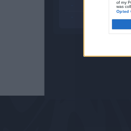
of my P
-
was col
Opted 
-