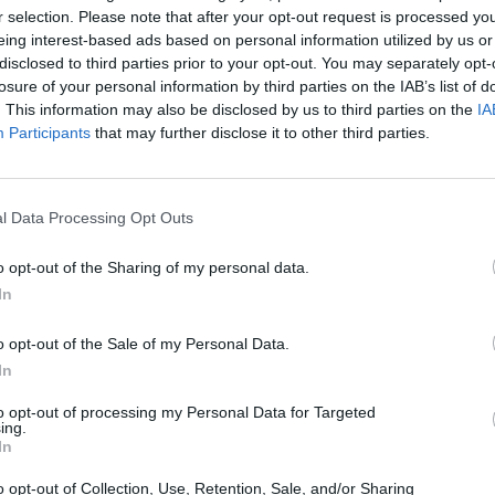
r selection. Please note that after your opt-out request is processed y
eing interest-based ads based on personal information utilized by us or
disclosed to third parties prior to your opt-out. You may separately opt-
losure of your personal information by third parties on the IAB’s list of
. This information may also be disclosed by us to third parties on the
IA
Participants
that may further disclose it to other third parties.
l Data Processing Opt Outs
eziona due calciatori
o opt-out of the Sharing of my personal data.
In
Statistiche
o opt-out of the Sale of my Personal Data.
In
-
Partite a voto
to opt-out of processing my Personal Data for Targeted
-
Media Voto
ing.
In
-
Fantamedia
o opt-out of Collection, Use, Retention, Sale, and/or Sharing