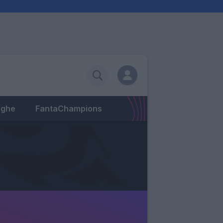
eghe
FantaChampions