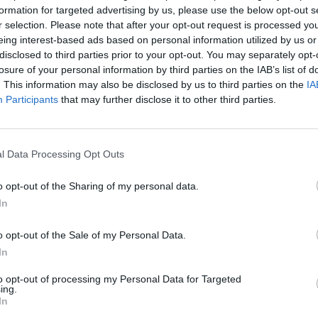
formation for targeted advertising by us, please use the below opt-out s
r selection. Please note that after your opt-out request is processed y
eing interest-based ads based on personal information utilized by us or
disclosed to third parties prior to your opt-out. You may separately opt-
losure of your personal information by third parties on the IAB’s list of
. This information may also be disclosed by us to third parties on the
IA
Participants
that may further disclose it to other third parties.
l Data Processing Opt Outs
eziona due calciatori
o opt-out of the Sharing of my personal data.
In
Statistiche
o opt-out of the Sale of my Personal Data.
-
Partite a voto
In
-
Media Voto
to opt-out of processing my Personal Data for Targeted
ing.
-
In
Fantamedia