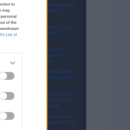
ection to
Asta Fantacalcio, le probabili
formazioni della Serie A
ou may
Enilive 2026/27
 personal
06:16
out of the
Disastro Milan, perde 3-0 con
 downstream
il Chelsea: male Leao e
B’s List of
Camarda
16:23
L'Inter festeggia a Perth,
vittoria contro la Juventus:
cronaca e tabellino
15:18
Amichevoli e ritiri estivi 2026:
tutte le info sulle 20 squadre
di Serie A
23:51
Il Genoa cade anche contro il
Deportivo: il gol decisivo di
Sanchez Rey nel finale
23:42
L'Udinese batte Barcellona e
Nottingham: sua la prima FVG
Cup