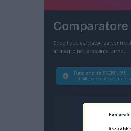
Comparatore
Scegli due calciatori da confron
al meglio nel prossimo turno.
Funzionalità PREMIUM!
Per utilizzare questa funziona
Fantacalci
If you wish 