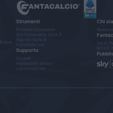
Strumenti
Chi si
Probabili formazioni
Redazio
Voti Fantacalcio Serie A
Fantaca
Rigoristi Serie A
Enilive
Via G. P
FantaAsta Live
80143, 
Supporto
Pubbli
Contatti
Impostazioni privacy
Lavora con noi