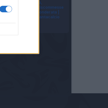
perfetta: campetti,
scommesse e antiscommesse
| Griglia Portieri ponderata |
Summer Vibes | Fantacalcio
TV
14:49