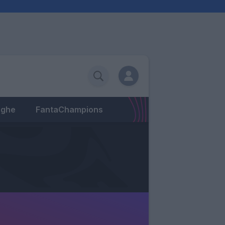
eghe
FantaChampions