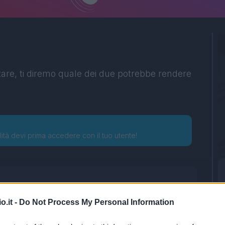
tare, ti diremo quale dei due potrebbe rendere
lità devi prima accedere con il tuo utente!
o.it -
Do Not Process My Personal Information