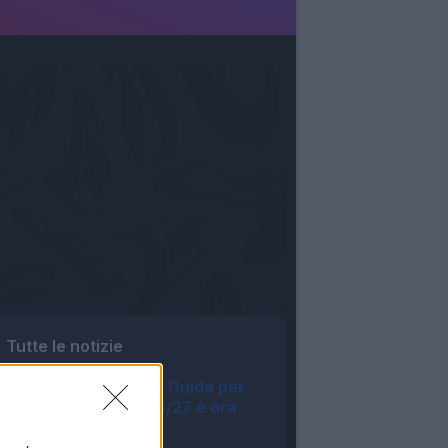
Tutte le notizie
Fantacalcio® - La Guida per
l'asta perfetta 26/27 è ora
disponibile
12:10