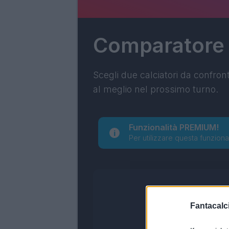
Comparatore
Scegli due calciatori da confron
al meglio nel prossimo turno.
Funzionalità PREMIUM!
Per utilizzare questa funziona
Fantacalci