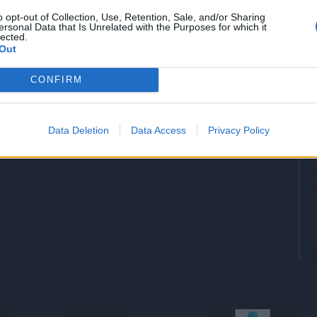
-
Gol
o opt-out of Collection, Use, Retention, Sale, and/or Sharing
ersonal Data that Is Unrelated with the Purposes for which it
lected.
-
Assists
Out
CONFIRM
Data Deletion
Data Access
Privacy Policy