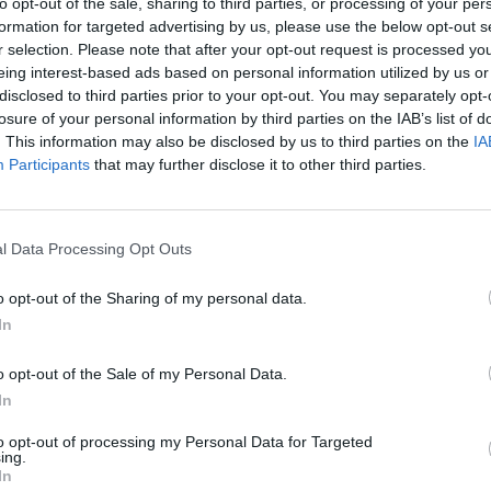
to opt-out of the sale, sharing to third parties, or processing of your per
formation for targeted advertising by us, please use the below opt-out s
r selection. Please note that after your opt-out request is processed y
eing interest-based ads based on personal information utilized by us or
disclosed to third parties prior to your opt-out. You may separately opt-
losure of your personal information by third parties on the IAB’s list of
. This information may also be disclosed by us to third parties on the
IA
Participants
that may further disclose it to other third parties.
l Data Processing Opt Outs
eziona due calciatori
o opt-out of the Sharing of my personal data.
In
Statistiche
o opt-out of the Sale of my Personal Data.
-
Partite a voto
In
-
Media Voto
to opt-out of processing my Personal Data for Targeted
ing.
-
Fantamedia
In