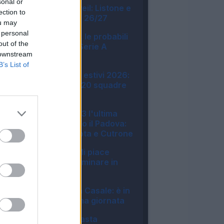
sonal or
Fantacalcio® Unveil: Listone e
ection to
novità App Leghe 26/27
ou may
07:05
 personal
Asta Fantacalcio, le probabili
out of the
formazioni della Serie A
 downstream
Enilive 2026/27
B’s List of
06:16
Amichevoli e ritiri estivi 2026:
tutte le info sulle 20 squadre
di Serie A
22:51
Monza, finisce 3-3 l'ultima
amichevole contro il Padova:
in gol Pessina, Mota e Cutrone
22:50
Milan, Jashari: "Mi piace
Amorim, vuole dominare in
mezzo al campo"
20:30
Bologna, si ferma Casale: è in
dubbio per la prima giornata
20:13
LIVE! Guida per l'asta