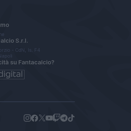
amo
ne
lcio S.r.l.
orzio - CdN, Is. F4
Napoli
cità su Fantacalcio?