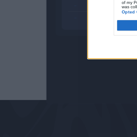
of my P
-
was col
Opted 
-