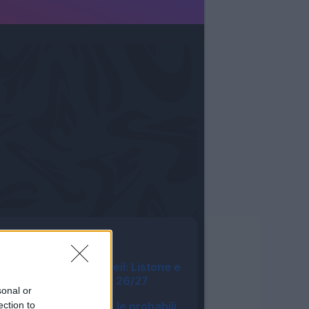
Tutte le notizie
Fantacalcio® Unveil: Listone e
novità App Leghe 26/27
sonal or
07:05
ection to
Asta Fantacalcio, le probabili