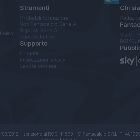
Strumenti
Chi si
Probabili formazioni
Redazio
Voti Fantacalcio Serie A
Fantaca
Rigoristi Serie A
Enilive
Via G. P
FantaAsta Live
80143, 
Supporto
Pubbli
Contatti
Impostazioni privacy
Lavora con noi
/03/2012 - Iscrizione al ROC: 44869 - © Fantacalcio S.R.L. P.IVA 1093850