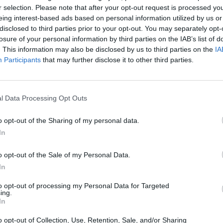
r selection. Please note that after your opt-out request is processed y
eing interest-based ads based on personal information utilized by us or
disclosed to third parties prior to your opt-out. You may separately opt-
losure of your personal information by third parties on the IAB’s list of
. This information may also be disclosed by us to third parties on the
IA
Participants
that may further disclose it to other third parties.
l Data Processing Opt Outs
eziona due calciatori
o opt-out of the Sharing of my personal data.
In
Statistiche
o opt-out of the Sale of my Personal Data.
In
-
Partite a voto
to opt-out of processing my Personal Data for Targeted
-
Media Voto
ing.
In
-
Fantamedia
o opt-out of Collection, Use, Retention, Sale, and/or Sharing