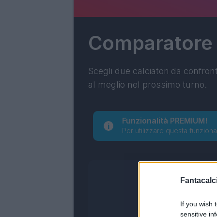
Comparatore
Scegli due calciatori da confron
al meglio nel prossimo turno.
Funzionalità PREMIUM!
Per utilizzare questa funziona
Fantacalci
If you wish 
sensitive in