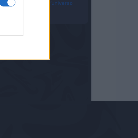
ufficialmente nell’universo
Fantacalcio®
12:57