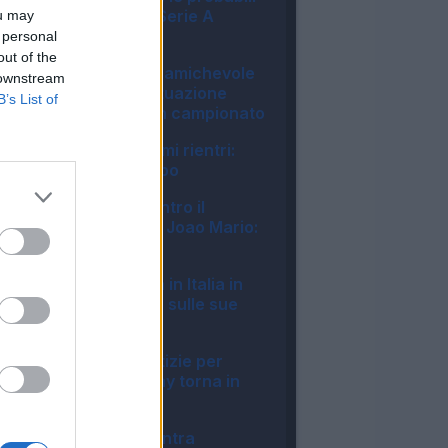
formazioni della Serie A
ou may
Enilive 2026/27
 personal
06:16
out of the
Milan, Gila salta l'amichevole
 downstream
col Chelsea: la situazione
B’s List of
verso il debutto in campionato
07:04
Inter, ecco gli ultimi rientri:
Akanji già in campo
06:57
Fiorentina, 1-1 contro il
Deportivo: ottimo Joao Mario:
il tabellino
22:57
Milan, Gila rientra in Italia in
anticipo: le ultime sulle sue
condizioni
19:15
Napoli, buone notizie per
Allegri: McTominay torna in
gruppo
17:38
La Lega Serie B entra