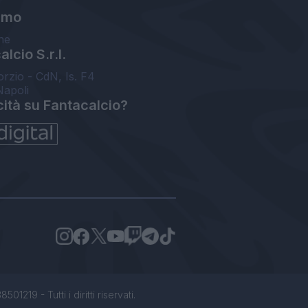
amo
ne
lcio S.r.l.
orzio - CdN, Is. F4
Napoli
cità su Fantacalcio?
1219 - Tutti i diritti riservati.