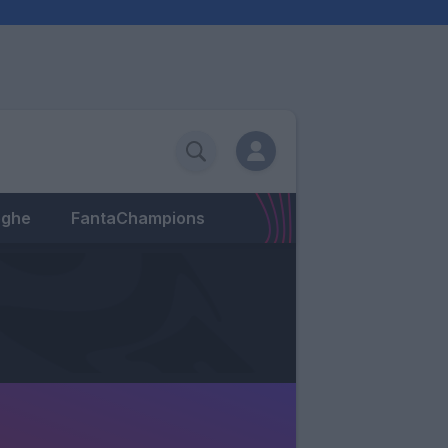
eghe
FantaChampions