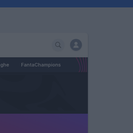
eghe
FantaChampions