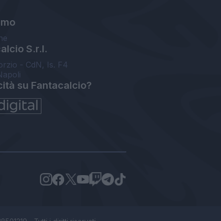
amo
ne
lcio S.r.l.
orzio - CdN, Is. F4
Napoli
cità su Fantacalcio?