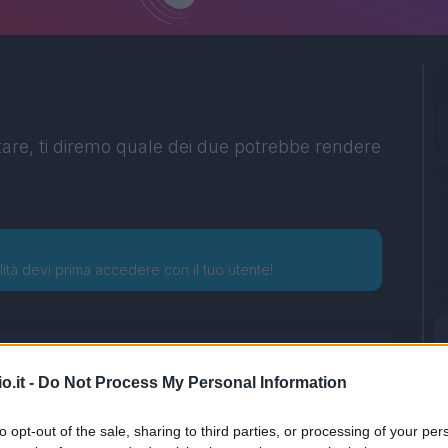
tare, ti diremo quale dei due potrebbe rendere
lità devi prima accedere con il tuo utente!
o.it -
Do Not Process My Personal Information
to opt-out of the sale, sharing to third parties, or processing of your per