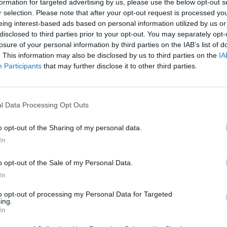
formation for targeted advertising by us, please use the below opt-out s
r selection. Please note that after your opt-out request is processed y
eing interest-based ads based on personal information utilized by us or
disclosed to third parties prior to your opt-out. You may separately opt-
losure of your personal information by third parties on the IAB’s list of
. This information may also be disclosed by us to third parties on the
IA
Participants
that may further disclose it to other third parties.
l Data Processing Opt Outs
eziona due calciatori
o opt-out of the Sharing of my personal data.
In
Statistiche
o opt-out of the Sale of my Personal Data.
-
Partite a voto
In
-
to opt-out of processing my Personal Data for Targeted
Media Voto
ing.
In
-
Fantamedia