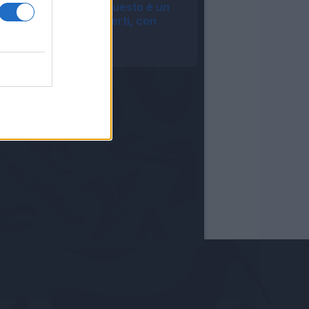
Roma, Castro: "Questo è un
sogno a occhi aperti, con
Malen..."
09:07