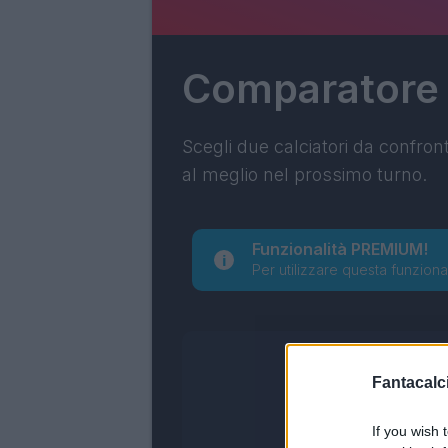
Comparatore
Scegli due calciatori da confron
al meglio nel prossimo turno.
Funzionalità PREMIUM!
Per utilizzare questa funziona
Fantacalci
If you wish 