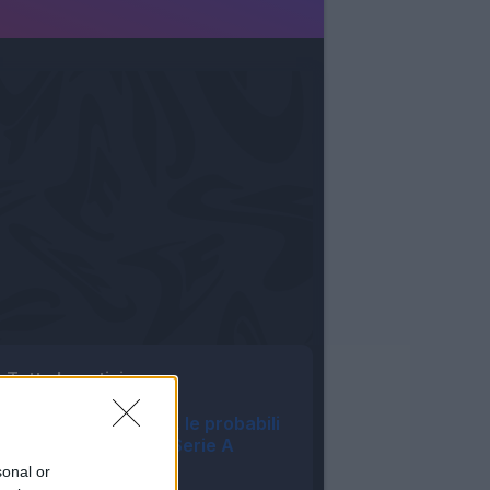
Tutte le notizie
Asta Fantacalcio, le probabili
formazioni della Serie A
Enilive 2026/27
sonal or
06:16