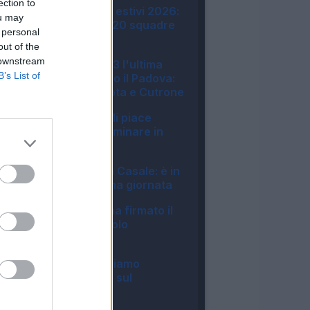
ection to
Amichevoli e ritiri estivi 2026:
ou may
tutte le info sulle 20 squadre
 personal
di Serie A
out of the
22:51
 downstream
Monza, finisce 3-3 l'ultima
B’s List of
amichevole contro il Padova:
in gol Pessina, Mota e Cutrone
22:50
Milan, Jashari: "Mi piace
Amorim, vuole dominare in
mezzo al campo"
20:30
Bologna, si ferma Casale: è in
dubbio per la prima giornata
20:13
Roma, Pellegrini ha firmato il
rinnovo: manca solo
l'ufficialità
14:27
Inter, Chivu: "Abbiamo
bisogno di minuti, sul
mercato..."
12:04