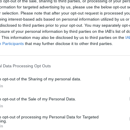
to opt-out of the sale, sharing to third parties, or processing of your per
formation for targeted advertising by us, please use the below opt-out s
r selection. Please note that after your opt-out request is processed y
eing interest-based ads based on personal information utilized by us or
disclosed to third parties prior to your opt-out. You may separately opt-
losure of your personal information by third parties on the IAB’s list of
. This information may also be disclosed by us to third parties on the
IA
Participants
that may further disclose it to other third parties.
l Data Processing Opt Outs
eziona due calciatori
o opt-out of the Sharing of my personal data.
In
Statistiche
o opt-out of the Sale of my Personal Data.
-
Partite a voto
In
-
Media Voto
to opt-out of processing my Personal Data for Targeted
ing.
-
Fantamedia
In