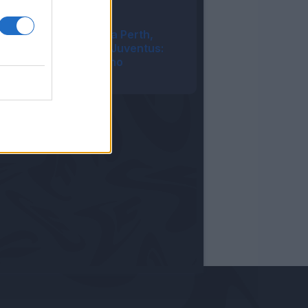
Camarda
16:23
L'Inter festeggia a Perth,
vittoria contro la Juventus:
cronaca e tabellino
15:18