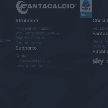
Strumenti
Chi si
Probabili formazioni
Redazio
Voti Fantacalcio Serie A
Fantaca
Rigoristi Serie A
Enilive
Via G. P
FantaAsta Live
80143, 
Supporto
Pubbli
Contatti
Impostazioni privacy
Lavora con noi