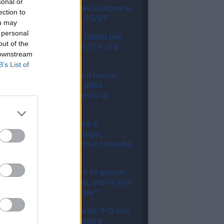
sonal or
Fantacalcio® Unveil: Listone e
ection to
novità App Leghe 26/27
ou may
11:13
 personal
Fantacalcio® - La Guida per
out of the
l'asta perfetta 26/27 è ora
 downstream
disponibile
B’s List of
10:54
Diana Bianchedi è il nuovo
capodelegazione della
Nazionale, l'annuncio di
Malagò
10:11
Maldini: "Ecco cosa è
successo con Malagò,
dimettersi era l'unica cosa da
fare"
09:47
Malagò: "Mancini il ct giusto
ma ringrazio Conte, serve una
rivoluzione culturale"
08:56
Disastro Milan, perde 3-0 con
il Chelsea: male Leao e