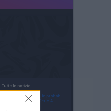
Tutte le notizie
Asta Fantacalcio, le probabili
formazioni della Serie A
Enilive 2026/27
06:16