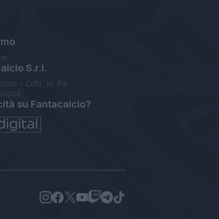
amo
ne
lcio S.r.l.
orzio - CdN, Is. F4
Napoli
cità su Fantacalcio?