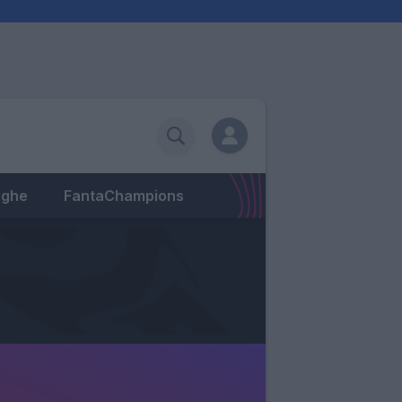
eghe
FantaChampions