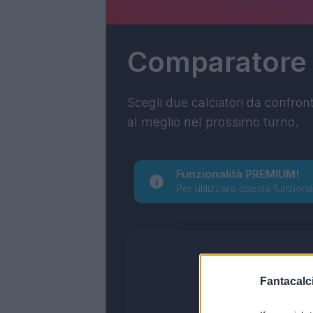
Comparatore
Scegli due calciatori da confron
al meglio nel prossimo turno.
Funzionalità PREMIUM!
Per utilizzare questa funziona
Fantacalci