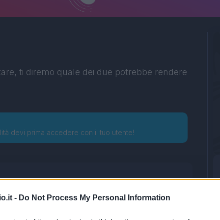
tare, ti diremo quale dei due potrebbe rendere
lità devi prima accedere con il tuo utente!
o.it -
Do Not Process My Personal Information