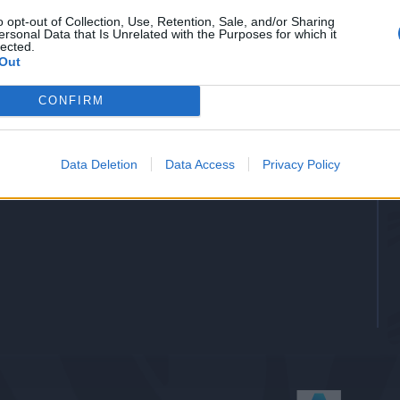
-
Gol
o opt-out of Collection, Use, Retention, Sale, and/or Sharing
ersonal Data that Is Unrelated with the Purposes for which it
lected.
-
Assists
Out
CONFIRM
Data Deletion
Data Access
Privacy Policy