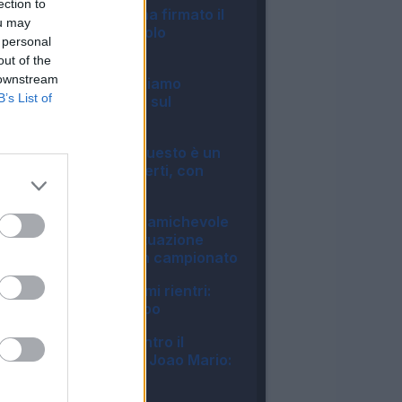
ection to
Roma, Pellegrini ha firmato il
ou may
rinnovo: manca solo
 personal
l'ufficialità
out of the
14:27
 downstream
Inter, Chivu: "Abbiamo
B’s List of
bisogno di minuti, sul
mercato..."
12:04
Roma, Castro: "Questo è un
sogno a occhi aperti, con
Malen..."
09:07
Milan, Gila salta l'amichevole
col Chelsea: la situazione
verso il debutto in campionato
07:04
Inter, ecco gli ultimi rientri:
Akanji già in campo
06:57
Fiorentina, 1-1 contro il
Deportivo: ottimo Joao Mario:
il tabellino
22:57