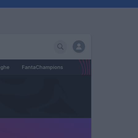
eghe
FantaChampions