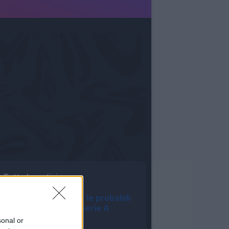
Tutte le notizie
Asta Fantacalcio, le probabili
formazioni della Serie A
Enilive 2026/27
sonal or
06:16