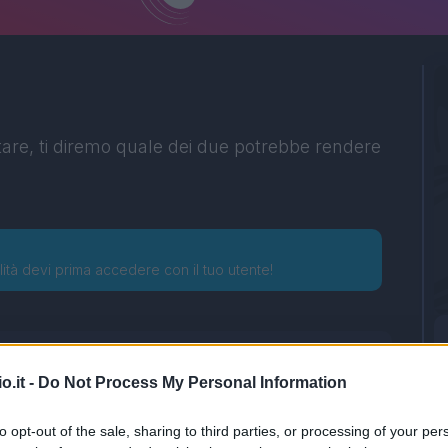
tare, ti diremo quale dei due potrebbe rendere
lità devi prima accedere con il tuo utente!
o.it -
Do Not Process My Personal Information
to opt-out of the sale, sharing to third parties, or processing of your per