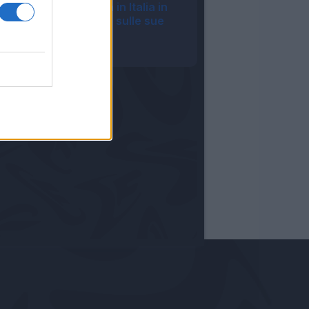
Milan, Gila rientra in Italia in
anticipo: le ultime sulle sue
condizioni
19:15