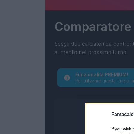
Comparatore
Scegli due calciatori da confron
al meglio nel prossimo turno.
Funzionalità PREMIUM!
Per utilizzare questa funziona
Fantacalci
If you wish 