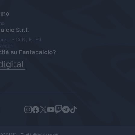
amo
ne
lcio S.r.l.
orzio - CdN, Is. F4
Napoli
cità su Fantacalcio?