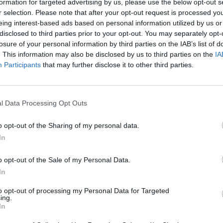
formation for targeted advertising by us, please use the below opt-out s
r selection. Please note that after your opt-out request is processed y
eing interest-based ads based on personal information utilized by us or
disclosed to third parties prior to your opt-out. You may separately opt-
losure of your personal information by third parties on the IAB’s list of
. This information may also be disclosed by us to third parties on the
IA
Participants
that may further disclose it to other third parties.
l Data Processing Opt Outs
eziona due calciatori
o opt-out of the Sharing of my personal data.
In
Statistiche
o opt-out of the Sale of my Personal Data.
-
Partite a voto
In
-
to opt-out of processing my Personal Data for Targeted
Media Voto
ing.
In
-
Fantamedia