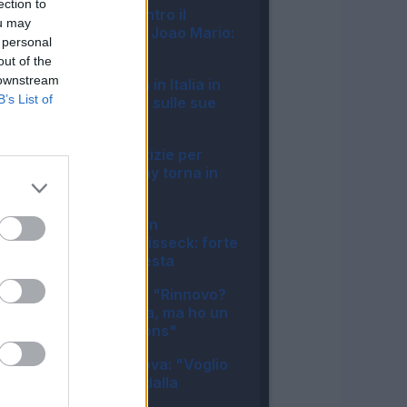
ection to
Fiorentina, 1-1 contro il
ou may
Deportivo: ottimo Joao Mario:
 personal
il tabellino
out of the
22:57
 downstream
Milan, Gila rientra in Italia in
B’s List of
anticipo: le ultime sulle sue
condizioni
19:15
Napoli, buone notizie per
Allegri: McTominay torna in
gruppo
17:38
Inter, duro colpo in
amichevole per Bisseck: forte
contusione alla testa
12:15
Inter, Mkhitaryan: "Rinnovo?
Nessuna garanzia, ma ho un
sogno in Champions"
11:33
Juventus, Zhegrova: "Voglio
restare, frenato dalla
pubalgia"