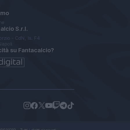
amo
ne
lcio S.r.l.
orzio - CdN, Is. F4
Napoli
cità su Fantacalcio?