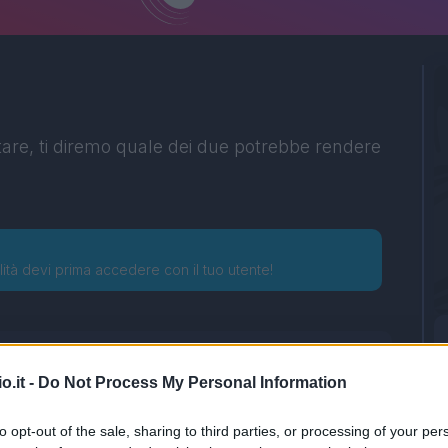
tare, ti diremo quale dei due potrebbe rendere
lità devi prima accedere con il tuo utente!
o.it -
Do Not Process My Personal Information
to opt-out of the sale, sharing to third parties, or processing of your per