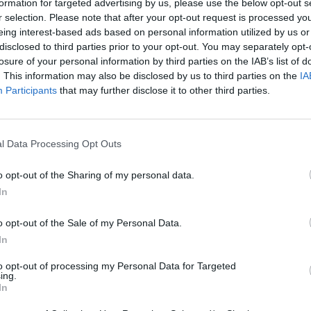
formation for targeted advertising by us, please use the below opt-out s
r selection. Please note that after your opt-out request is processed y
eing interest-based ads based on personal information utilized by us or
disclosed to third parties prior to your opt-out. You may separately opt-
losure of your personal information by third parties on the IAB’s list of
. This information may also be disclosed by us to third parties on the
IA
Participants
that may further disclose it to other third parties.
l Data Processing Opt Outs
eziona due calciatori
o opt-out of the Sharing of my personal data.
In
Statistiche
o opt-out of the Sale of my Personal Data.
-
Partite a voto
In
-
to opt-out of processing my Personal Data for Targeted
Media Voto
ing.
In
-
Fantamedia