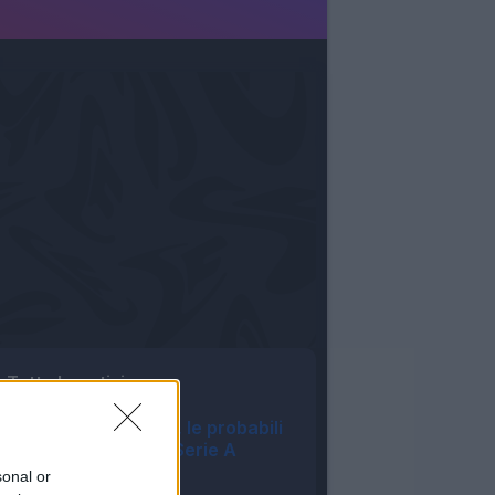
Tutte le notizie
Asta Fantacalcio, le probabili
formazioni della Serie A
Enilive 2026/27
sonal or
09:16