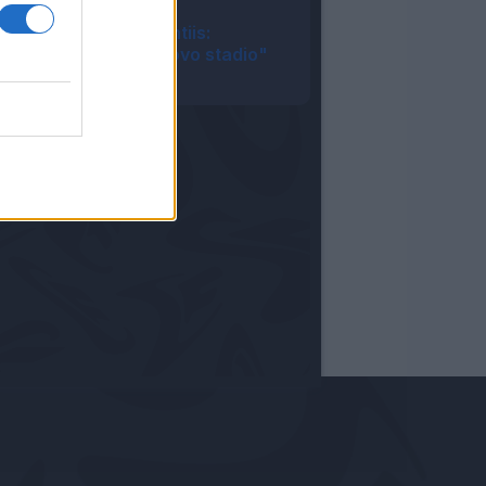
10:25
Napoli, De Laurentiis:
"Vogliamo un nuovo stadio"
08:48