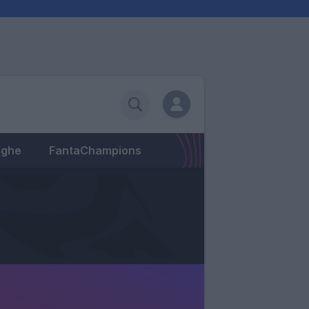
eghe
FantaChampions