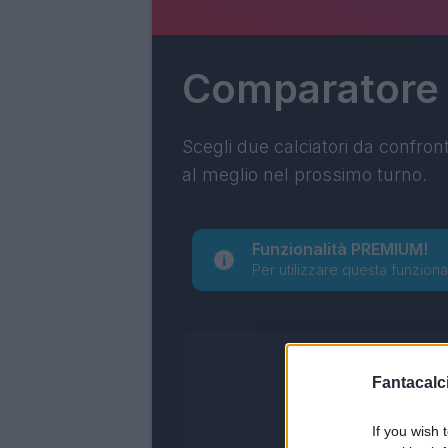
Comparatore
Scegli due calciatori da confron
al meglio nel prossimo turno.
Funzionalità PREMIUM!
Per utilizzare questa funziona
Fantacalci
If you wish 