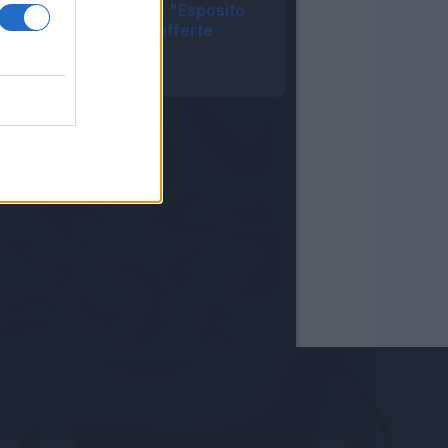
Cagliari, dg Melis: "Esposito
via, ma solo con offerte
congrue"
08:26