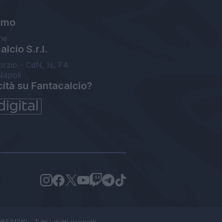
amo
ne
lcio S.r.l.
orzio - CdN, Is. F4
Napoli
cità su Fantacalcio?