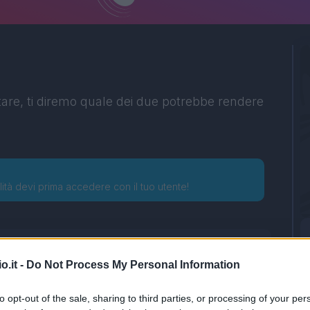
tare, ti diremo quale dei due potrebbe rendere
lità devi prima accedere con il tuo utente!
o.it -
Do Not Process My Personal Information
to opt-out of the sale, sharing to third parties, or processing of your per