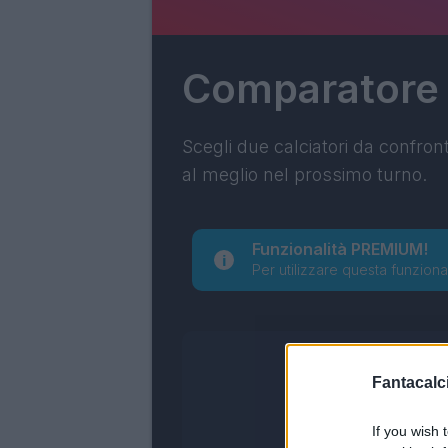
Comparatore
Scegli due calciatori da confron
al meglio nel prossimo turno.
Funzionalità PREMIUM!
Per utilizzare questa funziona
Fantacalci
If you wish 