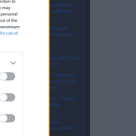
ection to
Milan, Gila rientra in Italia in
ou may
anticipo: le ultime sulle sue
 personal
condizioni
out of the
19:15
 downstream
Napoli, buone notizie per
B’s List of
Allegri: McTominay torna in
gruppo
17:38
Inter, duro colpo in
amichevole per Bisseck: forte
contusione alla testa
12:15
Inter, Mkhitaryan: "Rinnovo?
Nessuna garanzia, ma ho un
sogno in Champions"
11:33
Juventus, Zhegrova: "Voglio
restare, frenato dalla
pubalgia"
10:25
Napoli, De Laurentiis:
"Vogliamo un nuovo stadio"
08:48