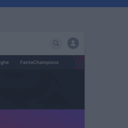
eghe
FantaChampions