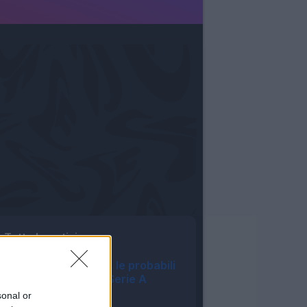
Tutte le notizie
Asta Fantacalcio, le probabili
formazioni della Serie A
Enilive 2026/27
sonal or
09:16