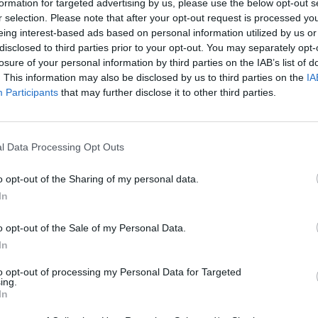
formation for targeted advertising by us, please use the below opt-out s
r selection. Please note that after your opt-out request is processed y
eing interest-based ads based on personal information utilized by us or
disclosed to third parties prior to your opt-out. You may separately opt-
losure of your personal information by third parties on the IAB’s list of
. This information may also be disclosed by us to third parties on the
IA
Participants
that may further disclose it to other third parties.
l Data Processing Opt Outs
eziona due calciatori
o opt-out of the Sharing of my personal data.
In
Statistiche
o opt-out of the Sale of my Personal Data.
-
Partite a voto
In
-
to opt-out of processing my Personal Data for Targeted
Media Voto
ing.
In
-
Fantamedia