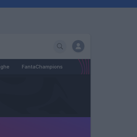
eghe
FantaChampions