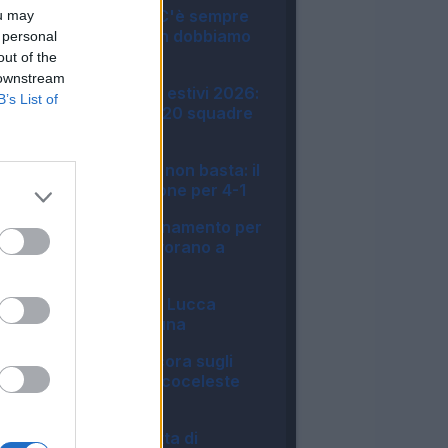
Lazio, Gattuso: "C'è sempre
ou may
da migliorare, non dobbiamo
 personal
cercare alibi"
out of the
23:08
 downstream
Amichevoli e ritiri estivi 2026:
B’s List of
tutte le info sulle 20 squadre
di Serie A
22:22
Sassuolo, Bakola non basta: il
Celta Vigo si impone per 4-1
22:21
Lecce, primo allenamento per
Geubbels. In 4 lavorano a
parte
20:36
Napoli, Politano e Lucca
stendono l'Osasuna
20:23
Lazio, Ratkov ancora sugli
scudi: poker biancoceleste
all'Ostiamare
19:54
Torino, la doppietta di