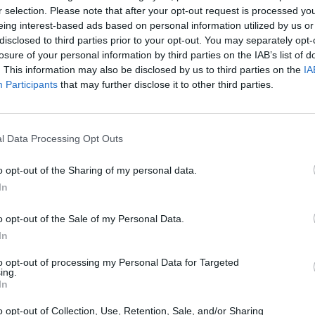
r selection. Please note that after your opt-out request is processed y
eing interest-based ads based on personal information utilized by us or
disclosed to third parties prior to your opt-out. You may separately opt-
losure of your personal information by third parties on the IAB’s list of
. This information may also be disclosed by us to third parties on the
IA
Participants
that may further disclose it to other third parties.
l Data Processing Opt Outs
eziona due calciatori
o opt-out of the Sharing of my personal data.
In
Statistiche
o opt-out of the Sale of my Personal Data.
In
-
Partite a voto
to opt-out of processing my Personal Data for Targeted
-
Media Voto
ing.
In
-
Fantamedia
o opt-out of Collection, Use, Retention, Sale, and/or Sharing