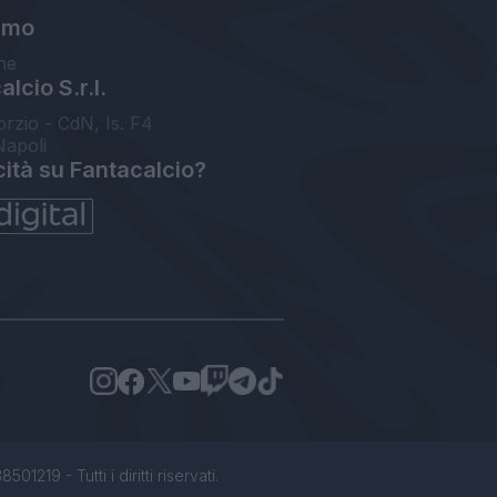
amo
ne
lcio S.r.l.
orzio - CdN, Is. F4
Napoli
cità su Fantacalcio?
1219 - Tutti i diritti riservati.