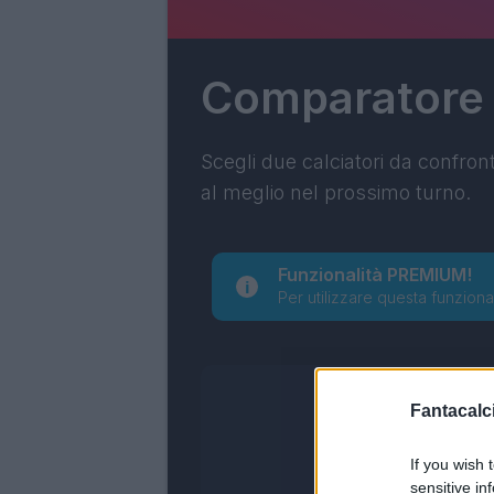
Comparatore
Scegli due calciatori da confron
al meglio nel prossimo turno.
Funzionalità PREMIUM!
Per utilizzare questa funziona
Fantacalci
If you wish 
sensitive in