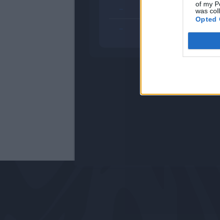
of my P
-
was col
Opted 
-