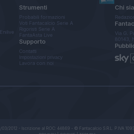
Strumenti
Chi si
Probabili formazioni
Redazio
Voti Fantacalcio Serie A
Fantaca
Rigoristi Serie A
Enilive
Via G. P
FantaAsta Live
80143, 
Supporto
Pubbli
Contatti
Impostazioni privacy
Lavora con noi
/03/2012 - Iscrizione al ROC: 44869 - © Fantacalcio S.R.L. P.IVA 1093850