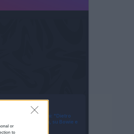
Tutte le notizie
Sassuolo, Aquilani: "Dietro
siamo in difficoltà, su Bowie e
sonal or
Adzic..."
ection to
23:48