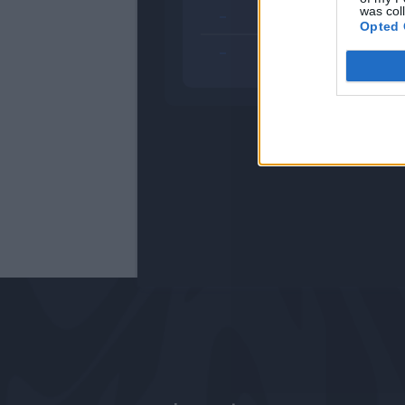
was col
-
Opted 
-