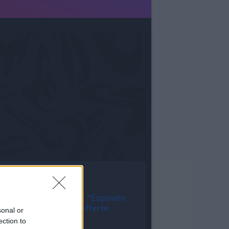
Tutte le notizie
Cagliari, dg Melis: "Esposito
via, ma solo con offerte
sonal or
congrue"
ection to
08:26