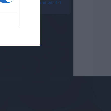
Celta Vigo si impone per 4-1
22:21