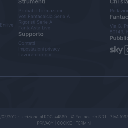
Strumenti
Chi si
Probabili formazioni
Redazio
Voti Fantacalcio Serie A
Fantaca
Rigoristi Serie A
Enilive
Via G. P
FantaAsta Live
80143, 
Supporto
Pubbli
Contatti
Impostazioni privacy
Lavora con noi
/03/2012 - Iscrizione al ROC: 44869 - © Fantacalcio S.R.L. P.IVA 1093850
PRIVACY
|
COOKIE
|
TERMINI