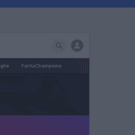
eghe
FantaChampions