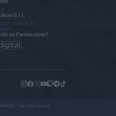
amo
ne
lcio S.r.l.
orzio - CdN, Is. F4
Napoli
cità su Fantacalcio?
1219 - Tutti i diritti riservati.