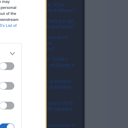
ou may
Lazio, Provstgaard: "Con
 personal
Doekhi bella coppia di difesa"
out of the
08:01
 downstream
Napoli, Politano: "Farò più gol,
B’s List of
il 4-3-3 mio modulo preferito"
07:57
Milan, Amorim: "Leao deve
divertirsi, dobbiamo
migliorare una cosa"
07:53
Sassuolo, Aquilani: "Dietro
siamo in difficoltà, su Bowie e
Adzic..."
23:48
Lazio, Gattuso: "C'è sempre
da migliorare, non dobbiamo
cercare alibi"
23:08
Amichevoli e ritiri estivi 2026:
tutte le info sulle 20 squadre
di Serie A
22:22
Sassuolo, Bakola non basta: il