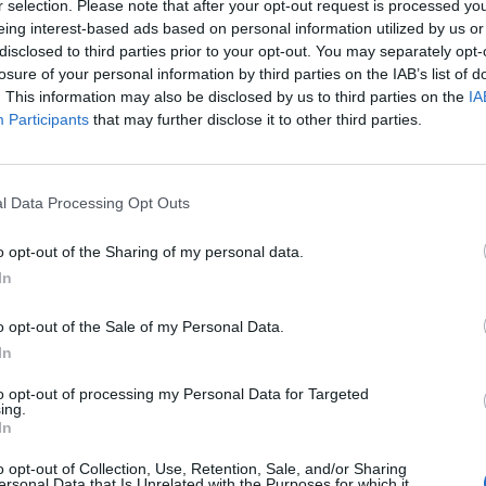
r selection. Please note that after your opt-out request is processed y
eing interest-based ads based on personal information utilized by us or
disclosed to third parties prior to your opt-out. You may separately opt-
losure of your personal information by third parties on the IAB’s list of
. This information may also be disclosed by us to third parties on the
IA
Participants
that may further disclose it to other third parties.
l Data Processing Opt Outs
o opt-out of the Sharing of my personal data.
eziona due calciatori
In
Statistiche
o opt-out of the Sale of my Personal Data.
In
-
Partite a voto
to opt-out of processing my Personal Data for Targeted
ing.
-
Media Voto
In
-
Fantamedia
o opt-out of Collection, Use, Retention, Sale, and/or Sharing
ersonal Data that Is Unrelated with the Purposes for which it