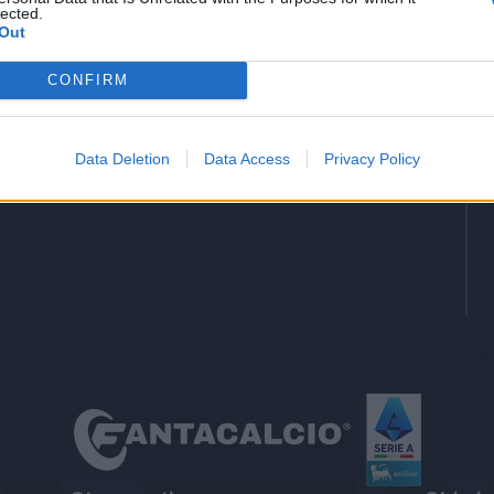
lected.
-
Gol
Out
-
Assists
CONFIRM
Data Deletion
Data Access
Privacy Policy