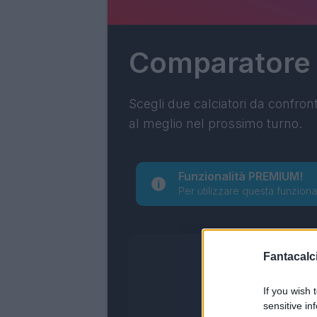
Comparatore
Scegli due calciatori da confron
al meglio nel prossimo turno.
Funzionalità PREMIUM!
Per utilizzare questa funziona
Fantacalci
If you wish 
sensitive in