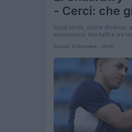
- Cerci: che g
Ruoli simili, storie diverse, 
economico. Ma tutti e tre leg
Giovedì, 31 Dicembre - 00:00