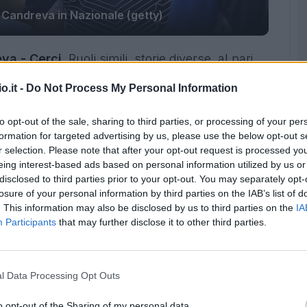
 Candreva in Nazionale (getty)
eva - Cerci
. Ruoli simili, storie diverse, al pari
ico. Ma tutti e tre legati da un filo invisibile,
o.it -
Do Not Process My Personal Information
, Genoa e Lazio: ma andiamo per ordine.
to opt-out of the sale, sharing to third parties, or processing of your per
dove è in vacanza Adriano Galliani) è scoppiato
formation for targeted advertising by us, please use the below opt-out s
r selection. Please note that after your opt-out request is processed y
A.D. rossonero ha ricevuto la comunicazione
eing interest-based ads based on personal information utilized by us or
liamo più El Shaarawy, anche se gli manca
disclosed to third parties prior to your opt-out. You may separately opt-
utomatico: ve lo rimandiamo a gennaio"
, diceva,
losure of your personal information by third parties on the IAB’s list of
. This information may also be disclosed by us to third parties on the
IA
negaschi. Furente il dirigente rossonero, che già
Participants
that may further disclose it to other third parties.
veva visto sfumare all'ultimo l'affare
e
. Per il faraone niente spazio sulla sinistra,
i giocare alle stelle: ecco perchè Galliani ha
l Data Processing Opt Outs
e qualcuno disposto a spendere altrettanto per
o opt-out of the Sharing of my personal data.