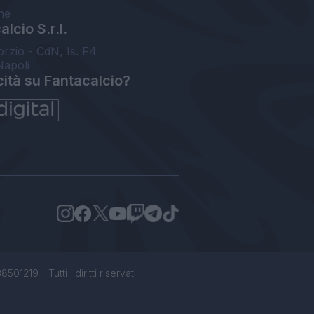
ne
lcio S.r.l.
orzio - CdN, Is. F4
Napoli
cità su Fantacalcio?
1219 - Tutti i diritti riservati.