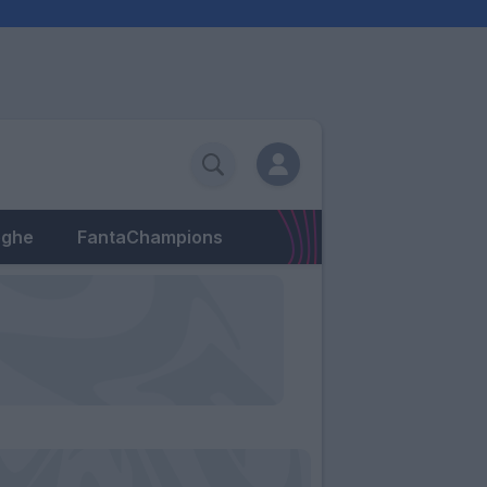
eghe
FantaChampions