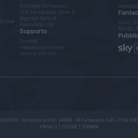
Probabili formazioni
Redazio
Voti Fantacalcio Serie A
Fantaca
Rigoristi Serie A
Enilive
Via G. P
FantaAsta Live
80143, 
Supporto
Pubbli
Contatti
Impostazioni privacy
Lavora con noi
/03/2012 - Iscrizione al ROC: 44869 - © Fantacalcio S.R.L. P.IVA 1093850
PRIVACY
|
COOKIE
|
TERMINI