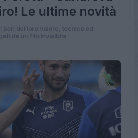
iro! Le ultime novità
al pari del loro valore, tecnico ed
ati da un filo invisibile