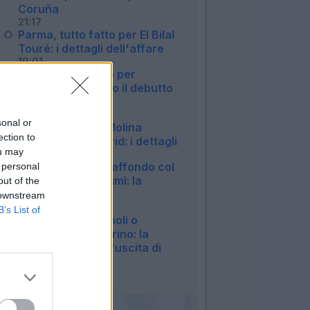
Coruña
21:17
Parma, tutto fatto per El Bilal
Touré: i dettagli dell'affare
19:01
Genoa, infortunio per
Meichtry: a rischio il debutto
in Coppa Italia
18:28
sonal or
Roma, fatta per Molina
ection to
dall'Atletico Madrid: i dettagli
ou may
18:04
Juventus, nuovo affondo col
 personal
Bologna per Lucumì: la
out of the
situazione
 downstream
16:17
B’s List of
Atalanta, Romagnoli o
Kristensen nel mirino: la
situazione dopo l'uscita di
Djimsiti
14:10