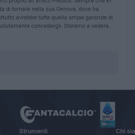
erci proprio all'amico Preziosi. Sempre che El
da di tornare nella sua Genova, dove ha
rattutto avrebbe tutte quella ampie garanzie di
ssolutamente concedergli. Staremo a vedere.
Strumenti
Chi si