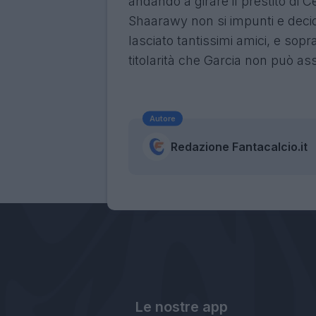
andando a girare il prestito di C
Shaarawy non si impunti e deci
lasciato tantissimi amici, e sop
titolarità che Garcia non può a
Autore
Redazione Fantacalcio.it
Le nostre app